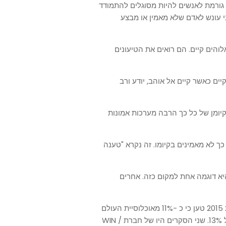
גורמת לאנשים להיות מסוגלים להתמודד
 עונש לאדם שלא מאמין או מבצע
והים קיים. הם רואים את הטיעונים
ים כאשר קיים אל אוהב, יודע ורב
קיומן של כל כך הרבה מערכות אמונות
 כך לא מאמינים בקיומו. זה נקרא "טענה
היא דוגמה אחת למקום כזה. אחרים
קשה להעריך כמה אתאיסטים יש בעולם. סקר שנערך בשנת 2015 טען כי כ -11% מאוכלוסיית העולם
הם אתאיסטים, ובסקר משנת 2012 נטען כי המספר עומד על 13%. שני הסקרים היו של חברת WIN /