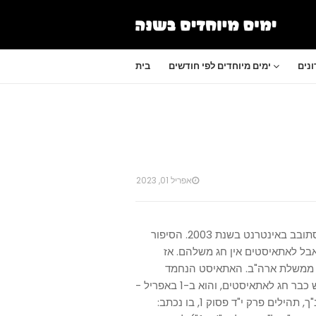
נים
ימים מיוחדים לפי חודשים
בית
אפריל 01, 2023
יום האתאיסטים הלאומי נוצר אחרי סיפור בדוי שהתחיל להסתובב באינטרנט בשנת 2003. הסיפור
בל לאתאיסטים אין חג משלהם. אז
ת ממשלת ארה"ב. האתאיסט הנחמד
השמיע את טענותיו בבית המשפט והשופט הקשיב וענה שיש כבר חג לאתאיסטים, והוא ב-1 באפריל -
יום השוטים. השופט אמר שזה תאריך החג בגלל פסוק מהתנ"ך, תהילים פרק י"ד פסוק 1, בו נכתב: