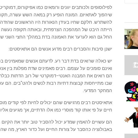
לפילוסופים ולכותבים יוונים ורומאים כמו אפיקורוס, דמוקר
שיהפוך לאתאיזם. המונח הופיע רק במאה השש עשרה, תקו
להשתרש. חלקם שחיו בעידן הנאורות היו הראשונים שהזדהו
הייתה היבט של המהפכה הצרפתית, ובאותה תקופה נעשה ש
החל גם הוא לערער את האמונה בדת במהלך החצי השני ש
ישנן סיבות והסברים רבים מדוע אנשים הם אתאיסטים:
יש כאלה שרואים בדת דבר רע. לדעתם אנשים שמאמינים בכוח
ואינם סומכים על עצמם. רבים מאמינים שדת מפלגת בין אנש
הם רואים את המבנה האנטי-דמוקרטי של רוב הדתות כבלתי 
שבו מתייחסות קבוצות דתיות רבות לנשים ולהט"בים. הם ע
המחקר המדעי.
אתאיסטים רבים מרגישים שהם יכולים לחיות לפי קודים מוס
חיים על פי אותו קוד מוסרי כמו אלו הדתיים, אך מגיעים אליו
הם עשויים להאמין שמדע יכול להסביר טוב יותר את הקיום מ
באבולוציה כהסבר על צורות החיים ועל כדור הארץ, מה שהו