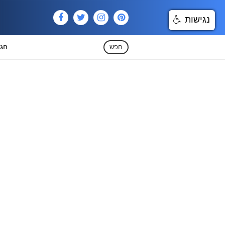
נגישות
חפש
חגי