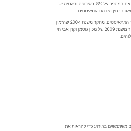
Gallup International. סקר של BBC משנת 2004 העמיד את המספר על 8%. באירופה ובאסיה יש
בישראל, בגלל הפילוג הדתי, קשה עוד יותר לאמוד את מספר האתאיסטים. מחקר משנת 2004 שהזמין
ה-BBC מצא כי 15% מהישראלים לא מאמינים באלוהים. סקר משנת 2009 של מכון גוטמן וקרן אבי חי
ים משתמשים באירוע כדי להראות את