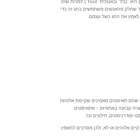
"השוטה אומר בליבו 'אין אלוהים'". (בעברית המילה שבפסוק היא "נבל" ובאנגלית "fool") למרות שזה
וד שחלק מהאנשים משתמשים בחג זה כדי
 לאמץ את החג כשל עצמם.
ה שהם תאיסטים מאמינים שקיימת אלוהות
לוגיה קבועה באתאיזם - אתאיסטים
-מודרניסטים, חילונים וכו'.
יים אלוהים או לא, ולכן מסרבים להאמין