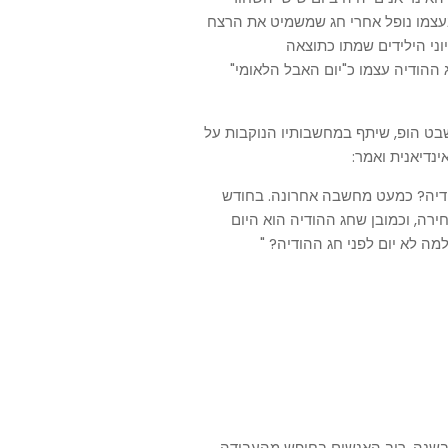
שבעצמו נופל אחרי חג שמשמיט את הרצח
וני הילידים שמתו כתוצאה
ההודיה עצמו כ"יום האבל הלאומי"
שבט הופ, שיתף במחשבותיו הנוקבות על
נדיאנית ואמר:
ההודיה? כמעט מחשבה אחרונה. בחודש
מורשת האינדיאנים, יש עוד 28 ימים לבחירה, וכמובן שחג ההודיה הוא היום
מה לא יום לפני חג ההודיה? "
 בשנה. רוב האנשים בחופש מהעבודה,