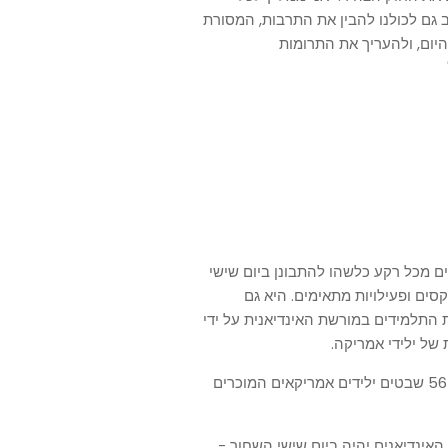
ב גם לכולנו להבין את התרבות, המסורת
יום, ולהעריך את התרומות
 מכל רקע כלשהו להתבונן ביום שישי
סים ופעילויות מתאימים. היא גם
ת התלמידים במורשת האינדיאנית על ידי
של ילידי אמריקה.
הצעת החוק, עם זאת, נתמכה רשמית רק על ידי 184 מתוך 567 שבטים ילידים אמריקאים המוכרים
אינדיאנים יהיה ביום שישי השחור -