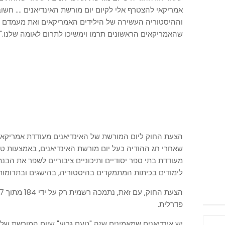
אמריקאי להצטרף אלי לקיום יום מורשת האינדיאנים .... חשו
וההיסטוריה העשירה של הילידים האמריקאים ואת מעמדם ה
שהאמריקאים הראשונים תרמו וימשיכו לתרום לאומה שלנו."
הצעת החוק ליום המורשת של האינדיאנים מעודדת אמריקאים
שאחרי חג ההודיה כעל יום מורשת האינדיאנים, באמצעות טק
מעודדת בתי ספר יסודיים ותיכוניים ציבוריים לשפר את הבנ
לימודים בכיתות המתמקדים בהיסטוריה, בהישגים ובתרומות 
פדרלית.
יש אינדיאנים שמאמינים שזה "טעם גרוע" שיום המורשת של ה