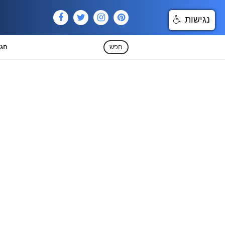
נגישות
חפש
חגי