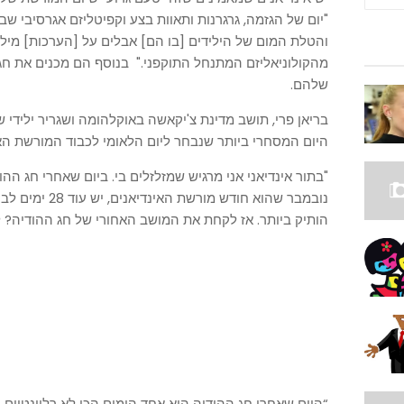
"יום של הגזמה, גרגרנות ותאוות בצע וקפיטליזם אגרסיבי 
והטלת המום של הילידים [בו הם] אבלים על [הערכות] מילי
מהקולוניאליזם המתנחל התוקפני." בנוסף הם מכנים את חג 
שלהם.
בריאן פרי, תושב מדינת צ'יקאשה באוקלהומה ושגריר ילידי 
היום המסחרי ביותר שנבחר ליום הלאומי לכבוד המורשת האי
"בתור אינדיאני אני מרגיש שמזלזלים בי. ביום שאחרי חג 
נובמבר שהוא חודש 
הותיק ביותר. אז לקחת את המושב האחורי של חג ההודיה? ל
“היום שאחרי חג ההודיה הוא אחד הימים הכי לא רלוונטיים