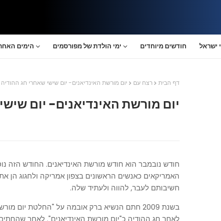
 ישראל
חודשים מיוחדים
ימי הולדת של מפורסמים
הימים האחרו
דף הבית
רצח עם
יום מורשת האינדיאנים- יום שישי שאחרי חג ההודיה
יום מורשת האינדיאנים- יום שישי
חודש נובמבר הוא חודש מורשת האינדיאנים. החודש הזה נוס
האמריקאים כאנשים הראשונים בצפון אמריקה ולחגוג הן א
חשיבותם לעבר, להווה ולעתיד שלה.
בשנת 2009 חתם הנשיא ברק אובמה על "החלטת יום מו
לאחר חג ההודיה כ"יום מורשת האינדיאנים". לאחר שהחתים 