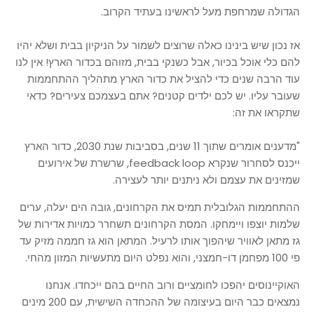
הגדולה שמרחפת מעל לראשינו בעתיד הקרוב.
אז נכון שיש בינינו כאלה שרוצים לשמור על הניקיון בבית ושלא יהיו
להם כלי אוכל בכיור, אבל כשנקי בבית, מזוהם בכדור הארץ! אין לנו
עוד הרבה שנים כדי להציל את כדור הארץ מתהליך ההתחממות
שעובר עליו. יש לכם ילדים קטנים? אתם בעצמכם צעירים? כדאי
שתקראו את זה:
"מדענים אומרים שתוך 11 שנים, בסביבות שנת 2030, כדור הארץ
ייכנס לסחרור שנקרא feedback loop, שרשרת של אירועים
שמזינים את עצמם ולא ניתנים יותר לעצירה.
ההתחממות הגלובלית תמיס את הקרחונים, גובה הים יעלה, ערים
שלמות יוצפו ויימחקו. המסת הקרחונים תשחרר כמויות אדירות של
גז מתאן לאוויר שיהפוך אותו לרעיל. המתאן הוא גז חממה מזיק עד
פי 100 מפחמן דו-חמצני, והוא נפלט היום מתעשיות המזון מהחי.
האוקיינוסים יהפכו לחומציים ורוב החיים בהם ייכחדו. אנחנו
נמצאים כבר היום בעיצומה של ההכחדה השישית, עם 200 מינים