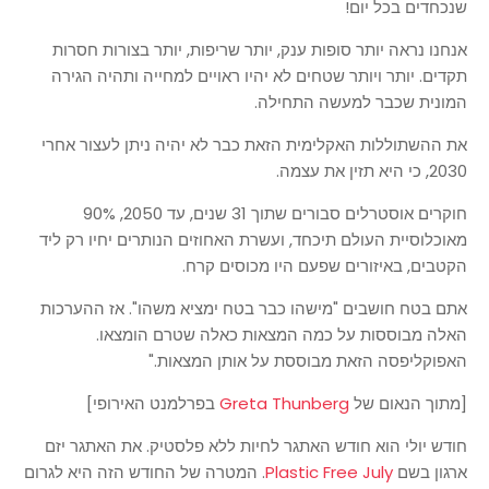
שנכחדים בכל יום!
אנחנו נראה יותר סופות ענק, יותר שריפות, יותר בצורות חסרות
תקדים. יותר ויותר שטחים לא יהיו ראויים למחייה ותהיה הגירה
המונית שכבר למעשה התחילה.
את ההשתוללות האקלימית הזאת כבר לא יהיה ניתן לעצור אחרי
2030, כי היא תזין את עצמה.
חוקרים אוסטרלים סבורים שתוך 31 שנים, עד 2050, 90%
מאוכלוסיית העולם תיכחד, ועשרת האחוזים הנותרים יחיו רק ליד
הקטבים, באיזורים שפעם היו מכוסים קרח.
אתם בטח חושבים "מישהו כבר בטח ימציא משהו". אז ההערכות
האלה מבוססות על כמה המצאות כאלה שטרם הומצאו.
האפוקליפסה הזאת מבוססת על אותן המצאות."
[מתוך הנאום של
Greta Thunberg
בפרלמנט האירופי]
חודש יולי הוא חודש האתגר לחיות ללא פלסטיק. את האתגר יזם
ארגון בשם
Plastic Free July
. המטרה של החודש הזה היא לגרום