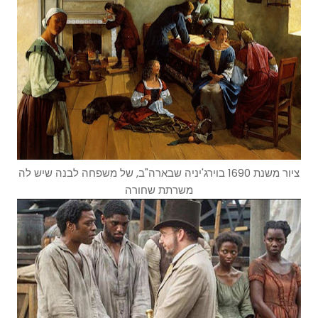
ציור משנת 1690 בוירג'יניה שבארה"ב, של משפחה לבנה שיש לה
משרתת שחורה