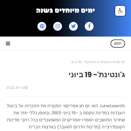
חפש
דף הבית
עבדות
ג'ונטינת'- 19 ביוני
ג'ונטינת'- 19 ביוני
יוני 19, 2023
Juneteenth הוא יום חג אמריקאי המנציח את ההכרזה על ביטול
העבדות במדינת טקסס ב -19 ביוני 1865, ובאופן כללי יותר את
שחרור התושבים האפרו-אמריקנים המשועבדים בכל רחבי מדינות
הקונפדרצייה (מדינות הדרום לשעבר) בארצות הברית.