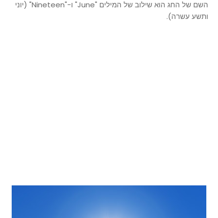
השם של החג הוא שילוב של המילים "June" ו-"Nineteen" (יוני
ותשע עשרה).