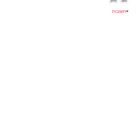
השב
מחק
תשובות
Emoji