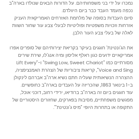
נמכרו על ידי בני משפחותיהם. על הדורות הבאים שנולדו בארה"ב
נכפה
מעמד העבד כבר ביום היוולדם.
סיום העבדות בסופה של מלחמת האזרחים האמריקאית העניק
אזרחות וזכויות משפטיות ופוליטיות לבעלי צבע עור שחור השוות
לאלה של בעלי צבע העור הלבן.
את הג'ונטינת' חוגגים בעיקר בקריאת יצירותיהם של סופרים אפרו
אמריקאיים ידועים כגון ראלף אליסון ומיה אנג'לו, שירת שירים
מסורתיים כמו
"Swing Low, Sweet Chariot" ו-
"Lift Every
Voice and Sing", קריאות ציבוריות של הצהרת האמנציפציה,
ההצהרה הנשיאותית שעליה חתם נשיא ארה"ב אברהם לינקולן
ב-1 בינואר 1863, שהכריזה על העבדים בארה"ב כחופשיים.
עוד חוגגים ביום זה בארה"ב ברודיאו, ירידי רחוב, דוכני אוכל,
מפגשים משפחתיים, מסיבות בפארקים, שחזורים היסטוריים של
התקופה או בתחרות היופי "מיס ג'ונטינת'".