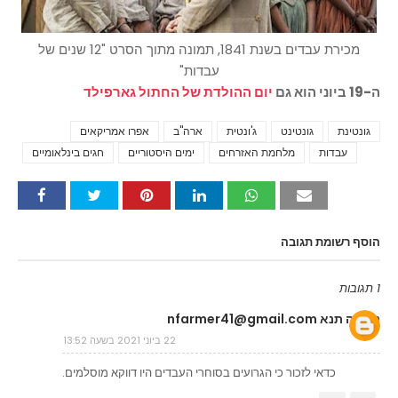
מכירת עבדים בשנת 1841, תמונה מתוך הסרט "12 שנים של
עבדות"
ה-19 ביוני הוא גם
יום ההולדת של החתול גארפילד
גונטינת
גונטינט
ג'ונטית
ארה"ב
אפרו אמריקאים
Tags
עבדות
מלחמת האזרחים
ימים היסטוריים
חגים בינלאומיים
הוסף רשומת תגובה
1 תגובות
נחמיה תנא nfarmer41@gmail.com
22 ביוני 2021 בשעה 13:52
כדאי לזכור כי הגרועים בסוחרי העבדים היו דווקא מוסלמים.