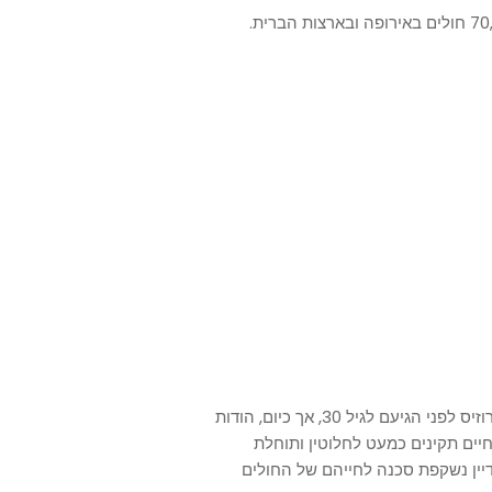
לפי נתוני איגוד סיסטיק פיברוזיס בישראל, חיים כיום כ-70,000 חולים באירופה ובארצות הברית.
עד לתחילת שנות ה-1990 נפטרו רוב החולים בסיסטיק פיברוזיס לפני הגיעם לגיל 30, אך כיום, הודות
יים תקינים כמעט לחלוטין ותוחלת
למרות התקדמות זו, עדיין נשקפת סכנה לחייהם של החולים