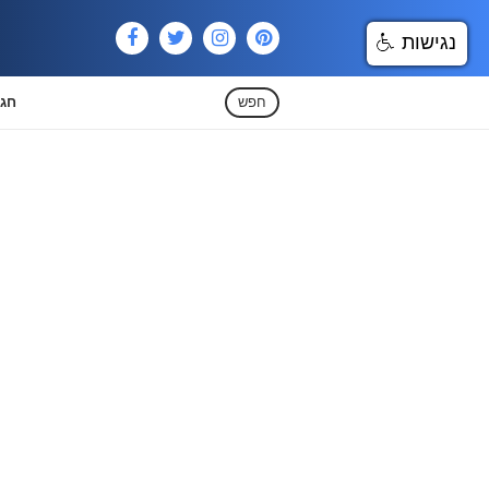
נגישות
חפש
חגי