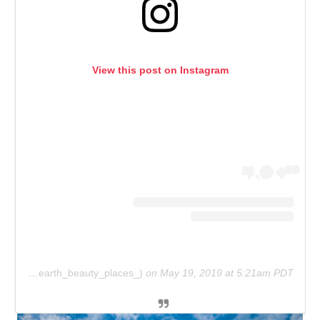
View this post on Instagram
A post shared by 𝑨𝒓𝒕 & 𝑩𝒆𝒂𝒖𝒕𝒚 (@earth_beauty_places_)
on
May 19, 2019 at 5:21am PDT