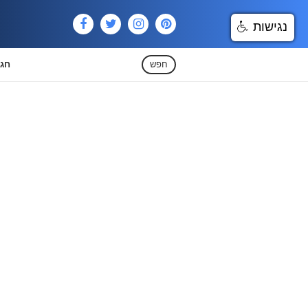
נגישות
חפש
חגי