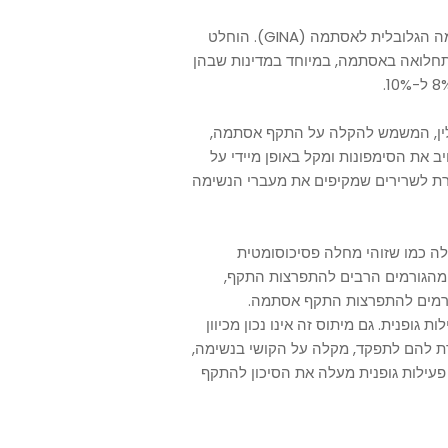
יום האסתמה העולמי צוין לראשונה בשנת 1998 על ידי היוזמה הגלובלית לאסתמה (GINA). הוחלט
תחלואה באסתמה, במיוחד במדינות שבהן
לין, המשמש להקלה על התקף אסתמה,
את הסימפונות ומקל באופן מיידי על
 לשרירים שמקיפים את מעברי הנשימה
ה כמו שזוהי מחלה פסיכוסומטית
 מהגורמים הרבים להתפרצות התקף,
ת גורמים להתפרצות התקף אסתמה.
 גופנית. גם מיתוס זה אינו נכון מכיוון
רת להם לתפקד, מקלה על הקושי בנשימה,
עילות גופנית מעלה את הסיכון להתקף