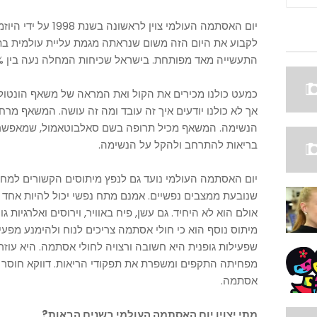
לקבוע את היום הזה משום שנראתה מגמת עליית עולמית ב
התעשייה מאד מפותחת. בישראל שכיחות המחלה נעה בין 8% ל-10%.
כמעט כולנו מכירים את הקול ואת המראה של משאף הונטו
אך לא כולנו יודעים איך זה עובד ומה זה
עושה. המשאף מרחיב 
הנשימה. המשאף מכיל תרופה בשם
סאלבוטאמול,
שמאפשרת
בריאות להתרחב ולהקל על הנשימה.
יום האסתמה העולמי נועד גם לנפץ מיתוסים הקשורים למחל
שנובעת ממצבים נפשיים. אמנם מתח נפשי יכול להיות אחד
אולם הוא לא היחיד. גם עשן, פיח באוויר, וירוסים ואלרגיו
מיתוס נוסף הוא כי חולי אסתמה צריכים לנוח ולהימנע מפעילות
שפעילות גופנית היא חשובה ורצויה לחולי אסתמה. היא עוז
מפחיתה התקפים ומשפרת את תפקודי הריאות. דווקא חוסר פ
אסתמה.
מתי יצוין יום האסתמה העולמי בשנים הבאות?