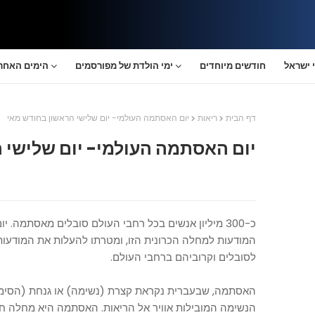
 ישראל
חודשים מיוחדים
ימי הולדת של מפורסמים
הימים האחרו
דף הבית
ריאות
יום האסתמה העולמי- יום שלישי הראשון בחודש מאי
יום האסתמה העולמי- יום שלישי 
כ-300 מיליון אנשים בכל רחבי העולם סובלים מאסתמה
המודעות למחלה הכרונית הזו, ומטרתו להעלות את המודע
לסובלים וקרוביהם ברחבי העולם.
האסתמה, שבעברית נקראת קצרת (נשימה) או גנחת (הסימפו
הנשימה המובילות אוויר אל ה
ריאות
. האסתמה ה
יא מחלה
ח