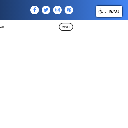
נגישות
חפש
חגי