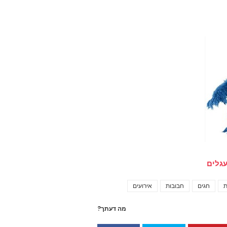
עגלים
ת
חגים
חבובות
אירועים
Tags
מה דעתך?