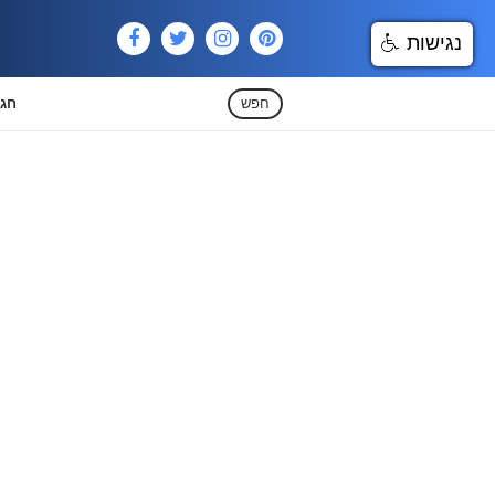
נגישות
חפש
חגי