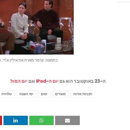
בתמונה: קרמר מארח את איליין וג'רי, סיי
ה-23 באוקטובר הוא גם
יום ה-iPod
וגם
יום המול
תכניות אירוח
מועדים
ימים
ימי השנה
טלויזיה