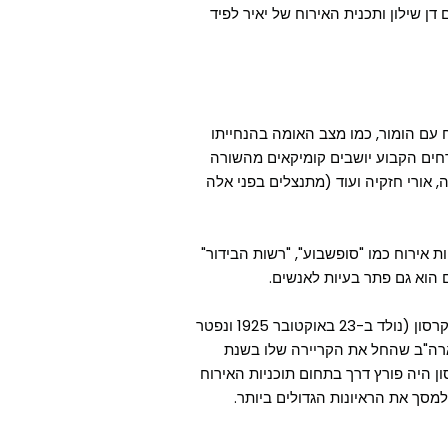
 דן שילון ותכנית האירוח של יאיר לפיד
וח עם הומור, כמו מצב האומה בהנחייתו
ארחים הקבוע יושבים קומיקאים מהשורה
, אורי חזקיה ועוד (מתנצלים בפני אלה
ת אירוח כמו "סופשבוע", "רשות הבידור"
ים הוא גם פתר בעיות לאנשים.
התאריך של יום תוכניות האירוח נקבע ביום הולדתו של ג'וני קרסון (נולד ב-23 באוקטובר 1925 ונפטר
יזיה של ארה"ב שהחל את הקריירה שלו בשנת
שואו ופרש לפנסיה אחרי 42 שנים. קרסון היה פורץ דרך בתחום תוכניות האירוח
 למסך את הראיונות הגדולים ביותר.