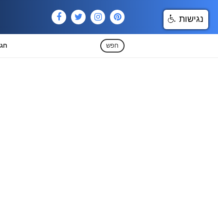
נגישות
חפש
חגי