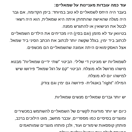
עוד כמה עובדות מעניינות על שמאליים:
בעבר היה היחס לשמאליים לא טוב במיוחד: ביפן הקדומה, אם גבר
היה מגלה שהאישה שהתחתן איתה היא שמאלית, הוא היה רשאי
לבטל את הנישואין או להתגרש ממנה.
בטיוואן עד לא מזמן (וגם בסין) היו מכריחים את הילדים השמאליים
לכתוב ביד ימין, בגלל שקשה יותר לכתוב את הכתב הסיני ביד שמאל.
אצל האסקימואים היתה אמונה שהשמאליים הם מכשפים.
לשמאליות יש מוניטין די שלילי. הביטוי "שתי ידיים שמאליות" מבטא
מישהו מרושל ולא מוצלח. הביטוי "קם על רגל שמאל" פירושו שיש
למישהו יום לא מוצלח.
המילה "right" באנגלית- פירושה גם ימין וגם צודק.
יש יותר גברים שמאליים מנשים שמאליות.
כיום יש יותר מודעות לקשיים של השמאליים להשתמש במכשירים
ומוצרים בסיסיים כמו מספריים, עכבר מחשב, מוט הילוכים ברכב,
פותחן קופסאות שימורים ועוד, ולכן פותחו מוצרים שמותאמים