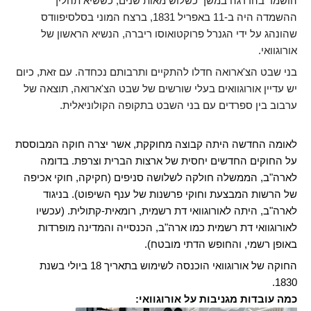
הושמד בהדרגה במשך כשלוש מאות שנים, כששיא תהליך
ההשמדה היה ב-11 באפריל 1831, ברצח המוני בסלסיפוודס
שהונהג על ידי הגנרל פרוקטואוסו ריברה, הנשיא הראשון של
אורוגוואי.
בני שבט הצ'ארואה חדלו להתקיים ותרבותם נכחדה. עם זאת, כיום
יש עדיין אורוגוואים בעלי שורשים של שבט הצ'ארואה, תוצאה של
ערבוב בין ספרדים עם בני השבט בתקופה הקולוניאלית.
לאומה החדשה היתה קבוצה מחוקקת, אשר יצרה חוקה המבוססת
על החוקים החדשים יחסית של ארצות הברית וצרפת. בדומה
לארה"ב, הממשלה חולקה לשלושה סניפים (חקיקה, חוקי אכיפה
של הרשות המבצעת וחוקי פרשנות של ענף השיפוט). בניגוד
לארה"ב, היתה לאורוגוואי דת רשמית, רומאית-קתולית. (עכשיו
לאורוגוואי דת רשמית כמו ארה"ב, הכנסייה והמדינה מופרדות
באופן רשמי, והחופש הדתי מובטח).
החוקה של אורוגוואי הוכנסה לשימוש בתאריך 18 ביולי בשנת
1830.
כמה עובדות מגניבות על אורוגוואי: