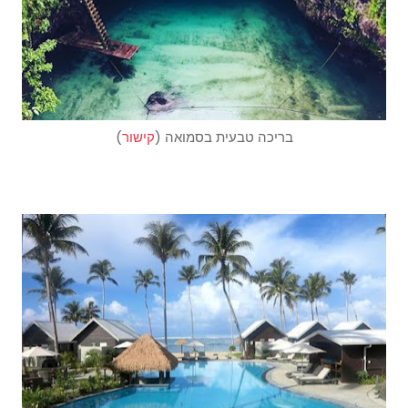
בריכה טבעית בסמואה (
קישור
)