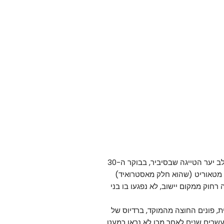
היה פיצוץ עז שאירע ליד נהר טונגוסקה, בלב יער הטייגה שבסיביר, בבוקר ה-30
פגיעת מטאוריט (שהוא חלק מאסטרואיד)
חוק ממקום יישוב, לא נפגעו בו בני
, פונים החוצה מהמוקד, ברדיוס של
במשך עשרים שנים לאחר מכן לא נראו כמעט