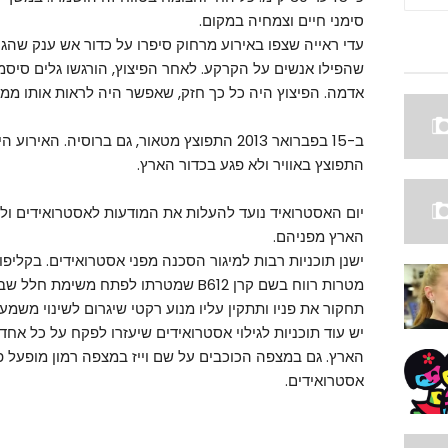
סימני חיים וצמחיה במקום.
עדי ראייה שצפו באירוע מרחוק סיפרו על כדור אש ענק שהג
שהפילו אנשים על הקרקע. לאחר הפיצוץ, הורגשו גלים סיסמ
אדמה. הפיצוץ היה כל כך חזק, שאפשר היה לראות אותו ממרחק של 
ב-15 בפברואר 2013 התפוצץ מטאור, גם ברוסיה. 
התפוצץ באוויר ולא פגע בכדור הארץ.
יום האסטרואיד נועד להעלות את המודעות לאסטרואידים ול
הארץ מפניהם.
ישנן תוכניות רבות למיגור הסכנה מפני אסטרואידים. בקליפ
מטרות רווח בשם קרן B612 שמטרתו לפתח מש
תחקור את פניו ותתקין עליו מנוע רקטי שיגרום לשינוי משמעו
יש עוד תוכניות לגילוי אסטרואידים שיעזרו לפקח על כל אח
הארץ. גם במצפה הכוכבים על שם וייז במצפה רמון מופעל פ
אסטרואידים.