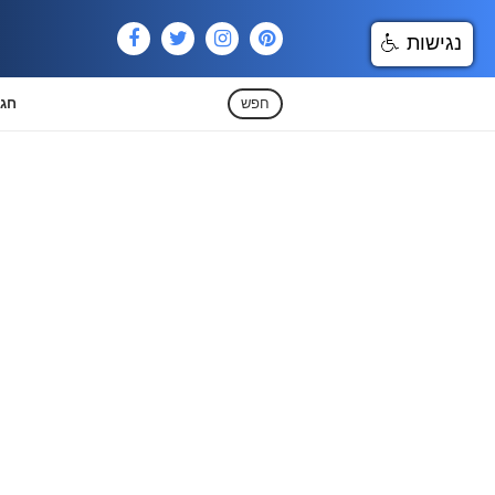
נגישות
חפש
חגי