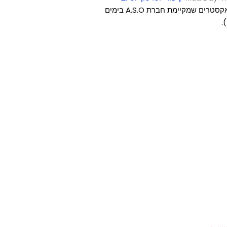
(יום הבוץ הבינלאומי אינו יום ה- Mud Day שהינו אתגר אקסטרים שמקיימת חברת A.S.O בימים
).