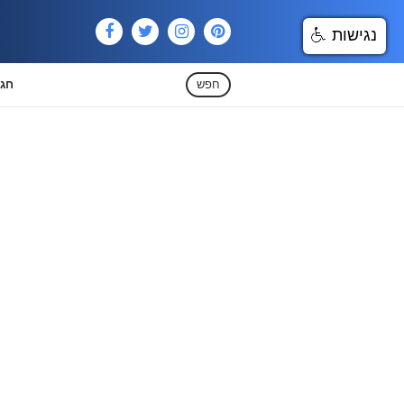
נגישות
חפש
חגי