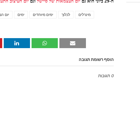
ה-29 ביוני הוא גם
יום העצמאות של סיישל
וגם
יום העיצוב התעש
מינרלים
לכלוך
ימים מיוחדים
ימים
יום הב
הוסף רשומת תגובה
0 תגובות
Emoji