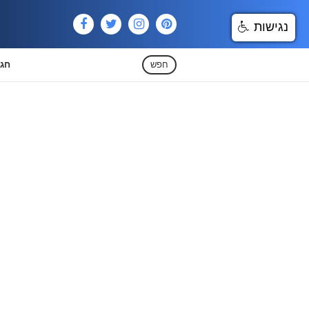
נגישות
חפש
חגי