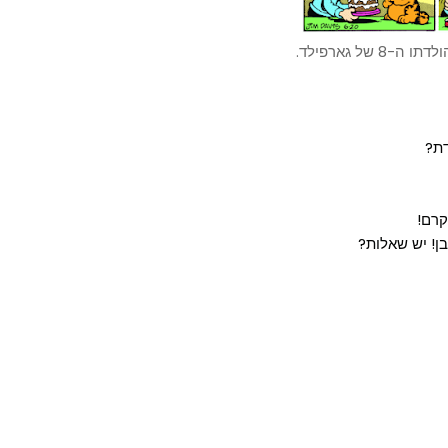
דת?
קרם!
בן! יש שאלות?