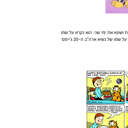
 ושונא את ימי שני. הוא נקרא על שמו
של סבו של ג'ים דייויס היוצר, ג'יימס גארפילד דייויס (שנקרא על שמו של נשיא ארה"ב ה-20 ג'יימס