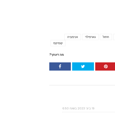
חתול
גארפילד
אנימציה
Tags
קומיקס
מה דעתך?
19 ביוני 2023 בשעה 6:50