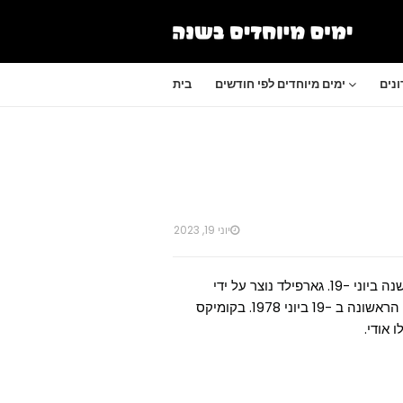
נים
ימים מיוחדים לפי חודשים
בית
יוני 19, 2023
יום החתול גארפילד, שזה בעצם יום ההולדת שלו, נחגג מדי שנה ביוני -19. גארפילד נוצר על ידי
הקריקטוריסט המפורסם ג'ים דייוויס והופיע בקומיקס בפעם הראשונה ב -19 ביוני 1978. בקומיקס
 אודי.