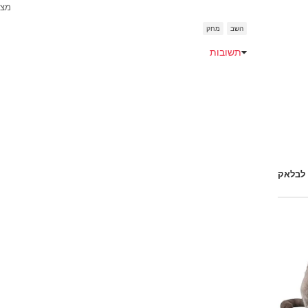
מצח
השב
מחק
תשובות
 לבלאק
Emoji