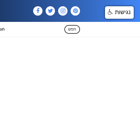
נגישות
חפש
חגי