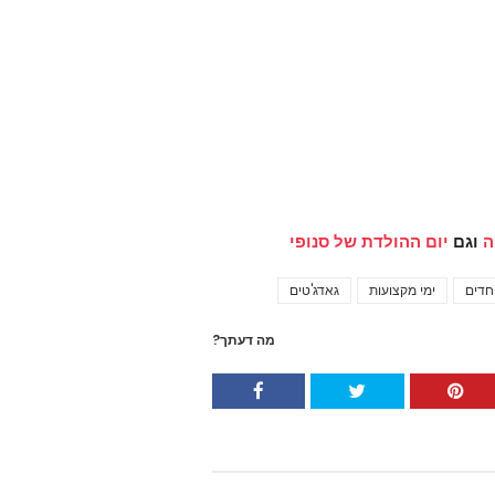
ה
וגם
יום ההולדת של סנופי
חדים
ימי מקצועות
גאדג'טים
Tags
מה דעתך?