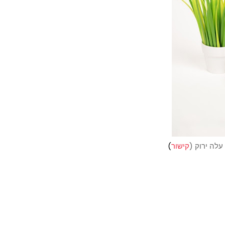
לה ירוק (
קישור
)