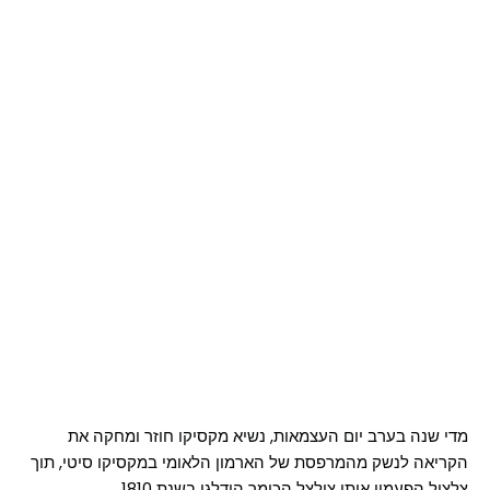
מדי שנה בערב יום העצמאות, נשיא מקסיקו חוזר ומחקה את
הקריאה לנשק מהמרפסת של הארמון הלאומי במקסיקו סיטי, תוך
צלצול הפעמון אותו צילצל הכומר הידלגו בשנת 1810.