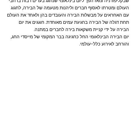
שבקליפורניה ומאז הפך ליום בינלאומי שנחגג בערים רבות ברחבי
העולם ומטרתו לאסוף חברים וליהנות מטעמה של הבירה, לחגוג
עם האחראים על מבשלות הבירה והעובדים בהן ולאחד את העולם
תחת דגלה של הבירה בחגיגת עמים מאוחדת. חוגגים את יום
הבירה על ידי קניית משקאות בירה לחברים במתנה.
יום הבירה הבינלאומי החל כחגיגה בבר המקומי של מייסדי החג,
והורחב לאירוע כלל-עולמי.