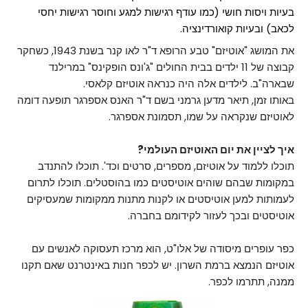
בעיות ויסות חושי (כמו עודף רגישות למגע וחוסר רגישות יחסי
לכאב) ובעיות קואורדינציה.
את המושג "אוטיזם" טבע הרופא ד"ר לאו קנר בשנת 1943, כשחקר
קבוצה של 11 ילדים בבית החולים "ג'ונס הופקינס" במרילנד
שבארה"ב. לילדים אלה היה כנראה אוטיזם קלאסי.
באותו זמן, תיאר מדען גרמני בשם ד"ר האנס אספרגר תופעה דומה
לאוטיזם שנקראה על שמו, תסמונת אספרגר.
איך לציין את יום האוטיזם העולמי?
תוכלו ללמוד על אוטיזם, מספרים, סרטים וכד'. תוכלו להתנדב
במקומות שבהם שוהים אוטיסטים כמו בהוסטלים. תוכלו לתרום
לעמותות למען אוטיסטים או לקנות מתנות ממקומות שמעסיקים
אוטיסטים ובכך לעזור לקידומם בחברה.
כפר עופרים מיסודה של אלו"ט, הוא מרכז תעסוקה לאנשים עם
אוטיזם הנמצא ברמת השרון. יש לכפר חנות באינטרנט שאם תקנו
ממנה, תתרמו לכפר.