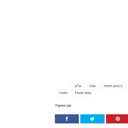
ביטחון תזונתי
אוכל
או"ם
Tags
food day
תזונה
מה דעתך?