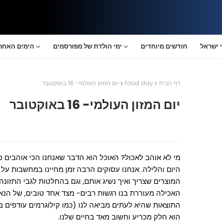
 ישראל
חודשים מיוחדים
ימי הולדת של מפורסמים
הימים האחרו
דף הבית
food day
יום המזון העולמי- 16 באוקטובר
יום המזון העולמי- 16 באוקטובר
מי לא אוהב לאכול? האוכל הוא הדבר שאנחנו הכי אוהבים 
היום והלילה. אנחנו עסוקים הרבה זמן מחיינו במחשבות על מ
המוצרים שצריך ואיך נשיג אותם, וגם בהחלטות לגבי התזונ
האכילה מעוררת בנו רגשות רבים- מצד אחד טובים, של הנאה
התוצאות שהיא לעתים מביאה לנו (כמו קילוגרמים עודפים ב
הוא חלק מכריע וחשוב מאד בחיים שלנו.