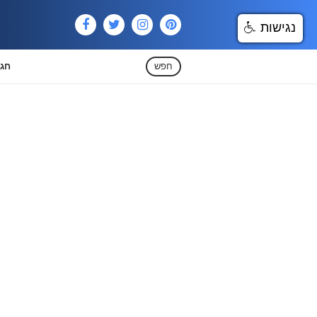
נגישות
חפש
חגי