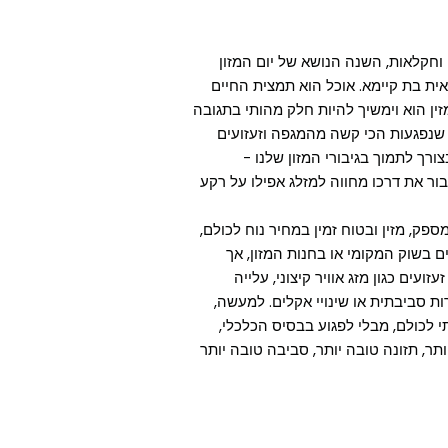
וחקלאות, השנה הנושא של יום המזון
ית בת קיימא
. אוכל הוא תמצית החיים
זין הוא וימשיך להיות חלק מהותי בתגובה
ת ופגיעות, שנפגעות הכי קשה מהמגפה וזעזועים
רך לתמוך בגיבורי המזון שלנו -
ור את דרכו מחווה למזלג אפילו על רקע
פק, מזין ובטוח זמין במחיר נוח לכולם,
 בשוק המקומי או בחנות המזון, אך
עים כגון מזג אוויר קיצוני, עלייה
ת סביבתית או שינויי אקלים. למעשה,
י לכולם, מבלי לפגוע בבסיס הכלכלי,
תר, תזונה טובה יותר, סביבה טובה יותר