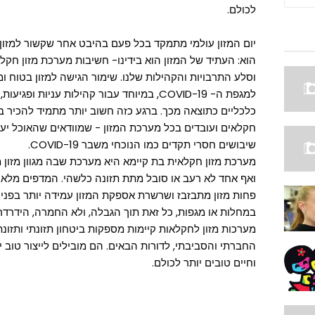
לכולם.
יום המזון עולמי מתמקד בכל פעם בהיבט אחר שקשור למזון 
הוא: העתיד של המזון הוא בידינו- חשיבות
מערכת מזון חקלא
וסלע התרבויות והקהילות שלנו. שימור הגישה למזון בטוח ומ
למגפת ה- COVID-19, במיוחד עבור קהילות עניו
כלכליים כתוצאה מכך. ברגע כזה חשוב יותר מתמיד להכיר בצו
חקלאים ועובדים בכל מערכת המזון - שמוודאים שהאוכל יעב
שיבושים חסרי תקדים כמו הנוכחי משבר COVID-19.
מערכת מזון חקלאית בת קיימא היא מערכת שבה מגוון מזון מס
ואף אחד לא רעב או סובל מתת תזונה כלשהי. המדפים מלאים
פחות מזון מתבזבז ושרשרת אספקת המזון עמידה יותר בפני זעזו
במחלות או מגפות, כל זאת תוך הגבלה, ולא החמרה, הידרדרו
מערכות מזון לחקלאות קיימות מספקות ביטחון תזונתי ותזונת
החברתי והסביבתי, לדורות הבאים. הם מובילים לייצור טוב יו
וחיים טובים יותר לכולם.