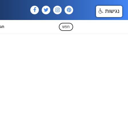
נגישות
חפש
חגי