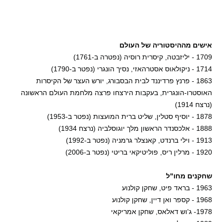
אישים מההיסטוריה של העולם
1709 - יליזבטה, קיסרית רוסיה (נפטרה ב-1761)
1714 - ניקולאוס אסטרהאזי, נסיך הונגרי (נפטר ב-1790)
1863 - פרנץ פרדיננד לבית הבסבורג, יורש העצר של הקיסרות
האוסטרו-הונגרית, בעקבות הירצחו פרצה מלחמת העולם הראשונה
(נרצח 1914)
1878 - יוסיף סטלין, שליט ברית המועצות (נפטר ב-1953)
1888 - אלכסנדר הראשון מלך יוגוסלביה (נרצח 1934)
1913 - וילי ברנדט, קאנצלר גרמניה (נפטר ב-1992)
1920 - מרלין ריס, פוליטיקאי בריטי (נפטר ב-2006)
שחקנים מחו"ל
1963 - בראד פיט, שחקן קולנוע
1968 - קספר ואן דיין, שחקן קולנוע
1978- ג'וש דאלאס, שחקן אמריקאי