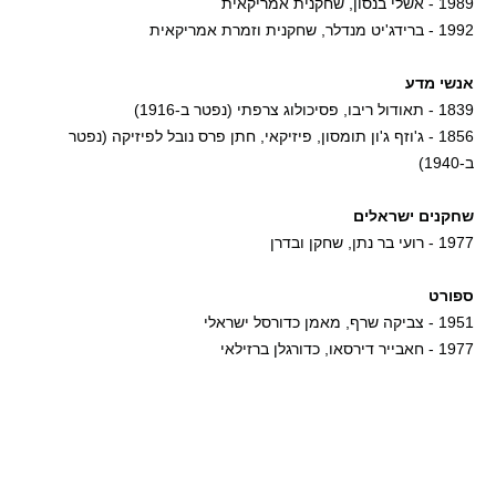
1989 - אשלי בנסון, שחקנית אמריקאית
1992 - ברידג'יט מנדלר, שחקנית וזמרת אמריקאית
אנשי מדע
1839 - תאודול ריבו, פסיכולוג צרפתי (נפטר ב-1916)
1856 - ג'וזף ג'ון תומסון, פיזיקאי, חתן פרס נובל לפיזיקה (נפטר
ב-1940)
שחקנים ישראלים
1977 - רועי בר נתן, שחקן ובדרן
ספורט
1951 - צביקה שרף, מאמן כדורסל ישראלי
1977 - חאבייר דירסאו, כדורגלן ברזילאי