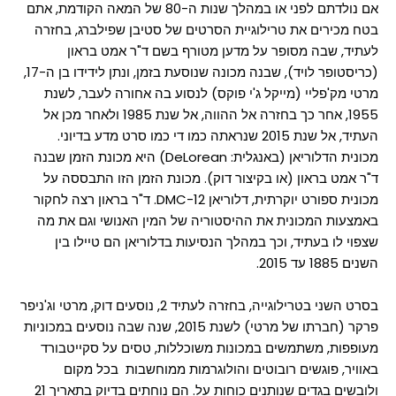
אם נולדתם לפני או במהלך שנות ה-80 של המאה הקודמת, אתם
בטח מכירים את טרילוגיית הסרטים של סטיבן שפילברג, בחזרה
לעתיד, שבה מסופר על מדען מטורף בשם ד"ר אמט בראון
(כריסטופר לויד), שבנה מכונה שנוסעת בזמן, ונתן לידידו בן ה-17,
מרטי מק'פליי (מייקל ג'י פוקס) לנסוע בה אחורה לעבר, לשנת
1955, אחר כך בחזרה אל ההווה, אל שנת 1985 ולאחר מכן אל
העתיד, אל שנת 2015 שנראתה כמו די כמו סרט מדע בדיוני.
מכונית הדלוריאן (באנגלית: DeLorean) היא מכונת הזמן שבנה
ד"ר אמט בראון (או בקיצור דוק). מכונת הזמן הזו התבססה על
מכונית ספורט יוקרתית, דלוריאן DMC-12. ד"ר בראון רצה לחקור
באמצעות המכונית את ההיסטוריה של המין האנושי וגם את מה
שצפוי לו בעתיד, וכך במהלך הנסיעות בדלוריאן הם טיילו בין
השנים 1885 עד 2015.
בסרט השני בטרילוגייה, בחזרה לעתיד 2, נוסעים דוק, מרטי וג'ניפר
פרקר (חברתו של מרטי) לשנת 2015, שנה שבה נוסעים במכוניות
מעופפות, משתמשים במכונות משוכללות, טסים על סקייטבורד
באוויר, פוגשים רובוטים והולוגרמות ממוחשבות בכל מקום
ולובשים בגדים שנותנים כוחות על. הם נוחתים בדיוק בתאריך 21