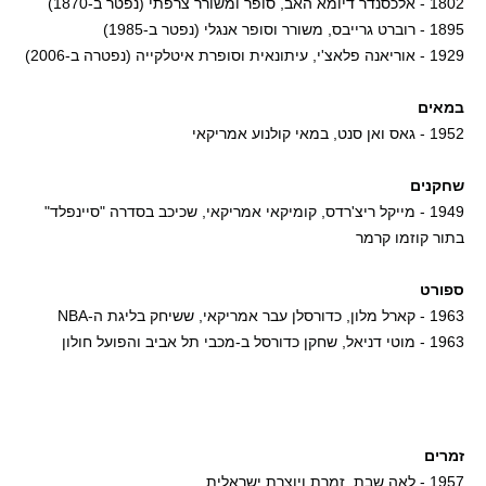
1802 - אלכסנדר דיומא האב, סופר ומשורר צרפתי (נפטר ב-1870)
1895 - רוברט גרייבס, משורר וסופר אנגלי (נפטר ב-1985)
1929 - אוריאנה פלאצ'י, עיתונאית וסופרת איטלקייה (נפטרה ב-2006)
במאים
1952 - גאס ואן סנט, במאי קולנוע אמריקאי
שחקנים
1949 - מייקל ריצ'רדס, קומיקאי אמריקאי, שכיכב בסדרה "סיינפלד"
בתור קוזמו קרמר
ספורט
1963 - קארל מלון, כדורסלן עבר אמריקאי, ששיחק בליגת ה-NBA
1963 - מוטי דניאל, שחקן כדורסל ב-מכבי תל אביב והפועל חולון
זמרים
1957 - לאה שבת, זמרת ויוצרת ישראלית