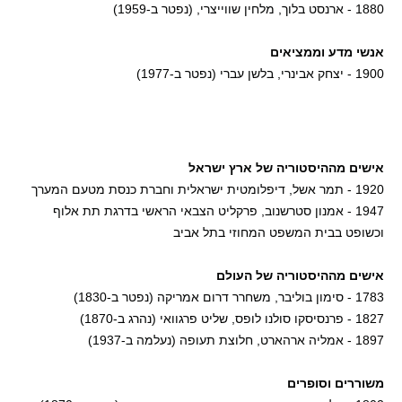
1880 - ארנסט בלוך, מלחין שווייצרי, (נפטר ב-1959)
אנשי מדע וממציאים
1900 - יצחק אבינרי, בלשן עברי (נפטר ב-1977)
אישים מההיסטוריה של ארץ ישראל
1920 - תמר אשל, דיפלומטית ישראלית וחברת כנסת מטעם המערך
1947 - אמנון סטרשנוב, פרקליט הצבאי הראשי בדרגת תת אלוף
וכשופט בבית המשפט המחוזי בתל אביב
אישים מההיסטוריה של העולם
1783 - סימון בוליבר, משחרר דרום אמריקה (נפטר ב-1830)
1827 - פרנסיסקו סולנו לופס, שליט פרגוואי (נהרג ב-1870)
1897 - אמליה ארהארט, חלוצת תעופה (נעלמה ב-1937)
משוררים וסופרים