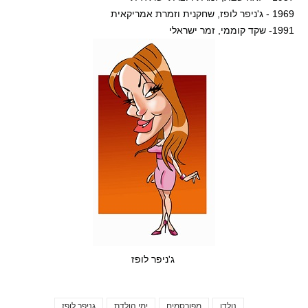
1969 - ג'ניפר לופז, שחקנית וזמרת אמריקאית
1991- שקד קוממי, זמר ישראלי
ג'ניפר לופז
נולדו
מפורסמים
ימי הולדת
גניפר לופז
Tags