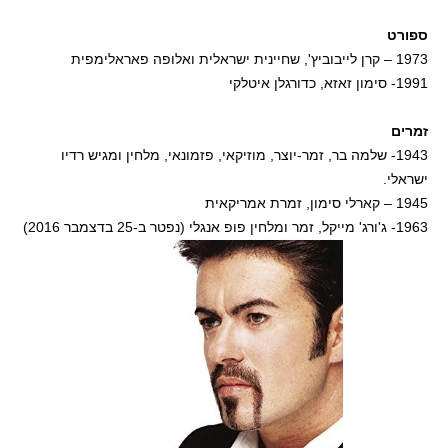
ספורט
1973 – קרן לייבוביץ', שחיינית ישראלית ואלופה פאראלימפית
1991- סימון זאזא, כדורגלן איטלקי
זמרים
1943- שלמה בר, זמר-יוצר, מוזיקאי, פזמונאי, מלחין ומגיש רדיו
ישראלי.
1945 – קארלי סימון, זמרת אמריקאית
1963- ג'ורג' מייקל, זמר ומלחין פופ אנגלי (נפטר ב-25 בדצמבר 2016)