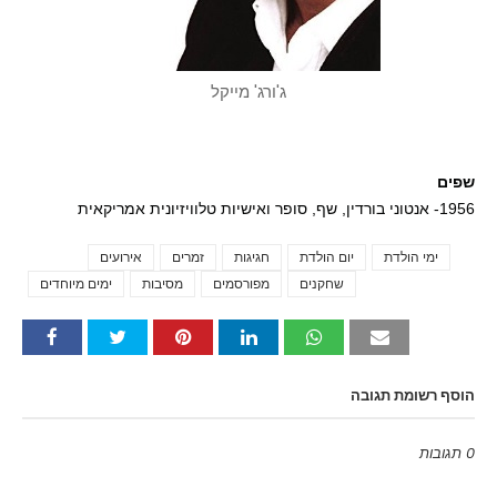
ג'ורג' מייקל
שפים
1956- אנטוני בורדין, שף, סופר ואישיות טלוויזיונית אמריקאית
ימי הולדת
יום הולדת
חגיגות
זמרים
אירועים
Tags
שחקנים
מפורסמים
מסיבות
ימים מיוחדים
הוסף רשומת תגובה
0 תגובות
Emoji