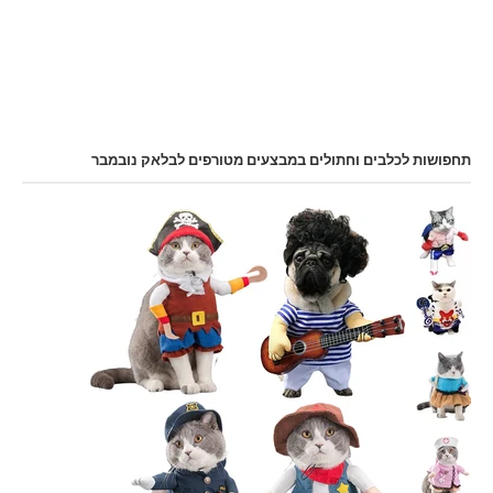
תחפושות לכלבים וחתולים במבצעים מטורפים לבלאק נובמבר