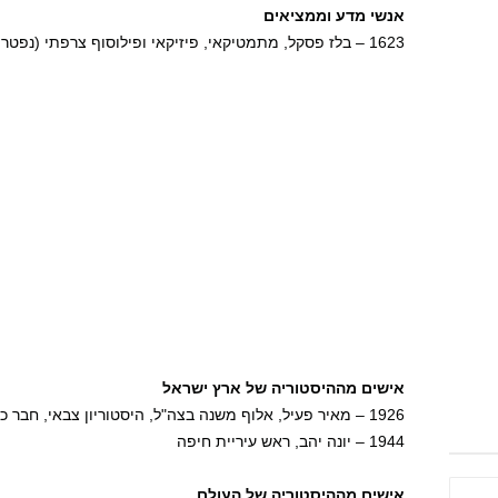
אנשי מדע וממציאים
1623 – בלז פסקל, מתמטיקאי, פיזיקאי ופילוסוף צרפתי (נפטר ב-1662)
אישים מההיסטוריה של ארץ ישראל
1926 – מאיר פעיל, אלוף משנה בצה"ל, היסטוריון צבאי, חבר כנסת ופעיל שמאל ישראלי (נפטר ב-2015)
1944 – יונה יהב, ראש עיריית חיפה
אישים מההיסטוריה של העולם