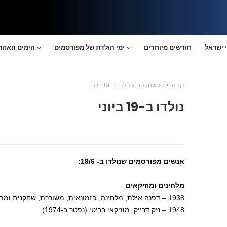
 ישראל
חודשים מיוחדים
ימי הולדת של מפורסמים
הימים האחרו
דף הבית
שחקנים
נולדו ב-19 ביוני
נולדו ב-19 ביוני
אנשים מפורסמים שנולדו ב- 19/6:
מלחינים ומוזיקאים
1938 – דפנה אילת, מלחינה, פזמונאית, משוררת, שחקנית ומתרגמת ישראלית (נפטרה ב-2002)
1948 – ניק דרייק, מוזיקאי בריטי (נפטר ב-1974)