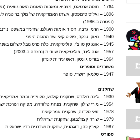
1764 – חוסה ארטיגס, מצביא ומאבות האומה האורוגוואית (נפטר ב-1850)
1896 – ואליס סימפסון, אשתו האמריקאית של מלך בריטניה ל
(נפטרה ב-1986)
1900 – הרמן גרבה, חסיד אומות העולם, שהעיד במשפטי נירנברג (נפטר ב-1986)
1940 – נאוקי טנקה, פוליטיקאי ושר ההגנה היפני
1945 – אונג סן סו צ'י, פוליטיקאית, כלת פרס נובל לשלום בשנת 1991
1957 – אנה לינד, פוליטיקאית שוודית (נרצחה ב-2003)
1964 – בוריס ג'ונסון, ראש עיריית לונדון
משוררים וסופרים
1947 – סלמאן רושדי, סופר
שחקנים
1930 – ג'ינה רולנדס, שחקנית קולנוע, טלוויזיה ובמה אמריקאית
1954 – מירי שילון, שחקנית, מנחת טלוויזיה, מפיקה ועורכת ישראלית
1978 – זואי סלדנה, שחקנית אמריקאית
1979 – שירה קצנלנבוגן, שחקנית ישראלית
1987 – קארין כהן, דוגמנית, שחקנית ושדרנית רדיו ישראלית
ספורט