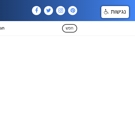
נגישות
חפש
חגי