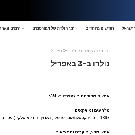
 ישראל
חודשים מיוחדים
ימי הולדת של מפורסמים
הימים האחרו
דף הבית
שחקנים
נולדו ב-3 באפריל
נולדו ב-3 באפריל
אנשים מפורסמים שנולדו ב- 3/4:
מלחינים ומוזיקאים
1895 – מריו קסטלנואובו-טדסקו, מלחין יהודי-איטלקי (נפטר ב-1968)
אנשי מדע, חוקרים וממציאים