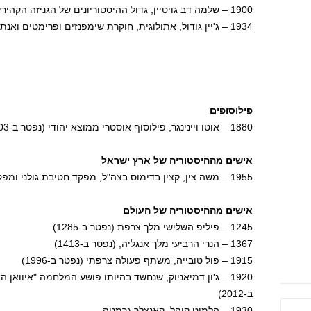
1900 – שלמה דב גויטיין, גדול ההיסטוריונים של הגניזה הקהירית (נפטר ב-6 בפברואר 1985)
1934 – ג'יין גודול, אתולוגית, חוקרת שימפנזים ופרימטים ואנתרופולוגית אנגלית
פילוסופים
1880 – אוטו ויינינגר, פילוסוף אוסטרי ממוצא יהודי (נפטר ב-1903)
אישים מההיסטוריה של ארץ ישראל
1955 – משה צין, קצין בדימוס בצה"ל, מפקד חטיבת גולני ומפקד המכללה הבין-זרועית לפיקוד ולמטה
אישים מההיסטוריה של העולם
1245 – פיליפ השלישי מלך צרפת (נפטר ב-1285)
1367 – הנרי הרביעי מלך אנגליה, (נפטר ב-1413)
1915 – פול טובייה, משתף פעולה צרפתי (נפטר ב-1996)
1920 – ג'ון דמיאניוק, שנחשד בהיותו פושע המלחמה "איוו
ב-2012)
1930 – הלמוט קוהל, קאנצלר גרמניה