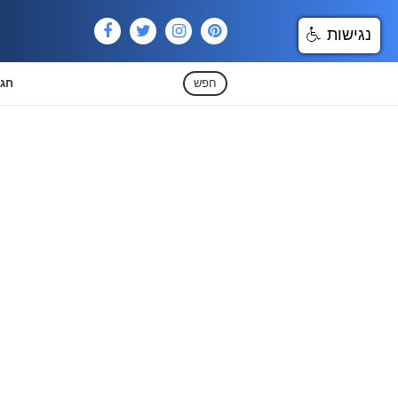
נגישות
חפש
חגי