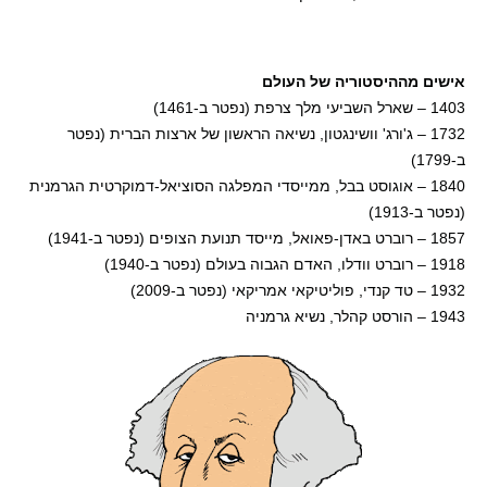
אישים מההיסטוריה של העולם
1403 – שארל השביעי מלך צרפת (נפטר ב-1461)
1732 – ג'ורג' וושינגטון, נשיאה הראשון של ארצות הברית (נפטר
ב-1799)
1840 – אוגוסט בבל, ממייסדי המפלגה הסוציאל-דמוקרטית הגרמנית
(נפטר ב-1913)
1857 – רוברט באדן-פאואל, מייסד תנועת הצופים (נפטר ב-1941)
1918 – רוברט וודלו, האדם הגבוה בעולם (נפטר ב-1940)
1932 – טד קנדי, פוליטיקאי אמריקאי (נפטר ב-2009)
1943 – הורסט קהלר, נשיא גרמניה