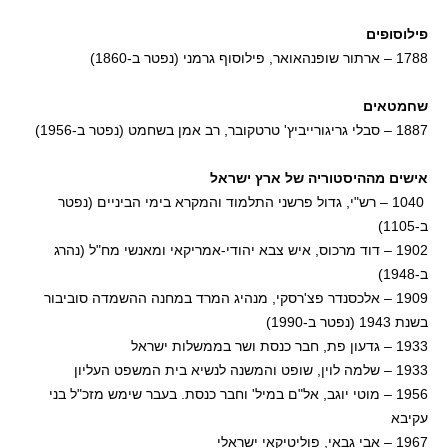
פילוסופים
1788 – ארתור שופנהאואר, פילוסוף גרמני (נפטר ב-1860)
שחמטאים
1887 – סבלי גריגורייביץ' טרטקובר, רב אמן בשחמט (נפטר ב-1956)
אישים מההיסטוריה של ארץ ישראל
1040 – רש"י, גדול פרשני התלמוד והמקרא בימי הביניים (נפטר
ב-1105)
1902 – דוד מרכוס, איש צבא יהודי-אמריקאי ומאנשי מח"ל (נהרג
ב-1948)
1909 – אלכסנדר פצ'רסקי, מנהיג המרד במחנה ההשמדה סוביבור
בשנת 1943 (נפטר ב-1990)
1933 – גדעון פת, חבר כנסת ושר בממשלות ישראל
1933 – שלמה לוין, שופט והמשנה לנשיא בית המשפט העליון
1956 – מוטי יוגב, אל"ם במיל' וחבר כנסת. בעבר שימש מזכ"ל בני
עקיבא
1967 – אבי גבאי, פוליטיקאי ישראלי