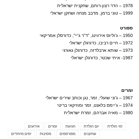
1978 – הדר רצון-רותם, שחקנית ישראלית
1999 – טוני ברמן, מדבב מנחה ושחקן ישראלי
ספורט
1950 – ג'וליוס אירווינג, "ד"ר ג'יי", כדורסלן אמריקאי
1972 – חיים רביבו, כדורגלן ישראלי
1973 – שותא ארבלדזה, כדורגלן גאורגי
1987- איתי שכטר, כדורגלן ישראלי
זמרים
1967 – ג'וני שועלי, זמר, נגן וכותב שירים ישראלי
1974 – ג'יימס בלאנט, זמר ומוזיקאי בריטי
1980 – מאיה אברהם, זמרת ישראלית
ימי הולדת
יום הולדת
חגיגות
זמרים
אירועים
Tags
שחקנים
מפורסמים
מסיבות
ימים מיוחדים