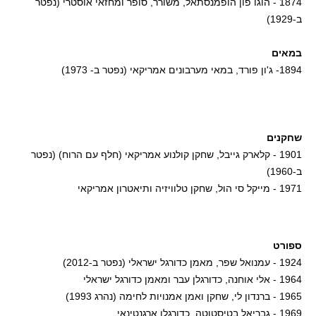
1874 - הוגו פון הופמנסתאל, משורר, סופר ומחזאי אוסטרי (נפטר
ב-1929)
במאים
1894- ג'ון פורד, במאי מערבונים אמריקאי (נפטר ב- 1973)
שחקנים
1901 - קלארק גייבל, שחקן קולנוע אמריקאי (חלף עם הרוח) (נפטר
ב-1960)
1971 - מייקל סי הול, שחקן טלוויזיה ותיאטרון אמריקאי
ספורט
1924 - עמנואל שפר, מאמן כדורגל ישראלי (נפטר ב-2012)
1964 - אלי אוחנה, כדורגלן עבר ומאמן כדורגל ישראלי
1965 - ברנדון לי, שחקן ואמן אמנויות לחימה (נהרג 1993)
1969 - גבריאל בטיסטוטה, כדורגלן ארגנטינאי