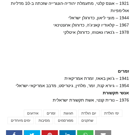
1921 – אגנס קלטי, מתעמלת יהודיה-הונגרייה שזכתה ב-10 מדליות
אולימפיות
1944 – מוצי ליאון, כדורגלן ישראלי
1967 – קלאודיו קאניג'ה, כדורגלן ארגנטינאי
1978 – ג'נארו גאטוזו, כדורגלן איטלקי
זמרים
1941 – ג'ואן באאז, זמרת אמריקאית
1954 – גיורא קנת, זמר, מלחין, גיטריסט, מדבב אמריקאי-ישראלי
אנשי תקשורת
1976 – נורית קנטי, אשת תקשורת ישראלית
ימי הולדת
יום הולדת
חגיגות
זמרים
אירועים
Tags
שחקנים
מפורסמים
מסיבות
ימים מיוחדים