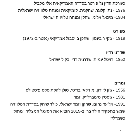
כעורכת הדין נל פורטר בסדרה האמריקאית אלי מקביל
1976 - נתי קלוגר, שחקנית, קומיקאית ומנחת טלוויזיה ישראלית
1984- מיכאל אלוני, שחקן ומנחה טלויזיה ישראלי
ספורט
1919 - ג'קי רובינסון, שחקן בייסבול אמריקאי (נפטר ב-1972)
שדרני רדיו
1952- רויטל עמית, שדרנית רדיו בקול ישראל
זמרים
1956 - ג'ון ליידון, מוזיקאי בריטי, סולן להקת סקס פיסטולס
1981 - ג'סטין טימברלייק, זמר
1991- אליעד נחום, שחקן וזמר ישראלי, כילד שיחק בסדרת הטלויזיה
שמש בתפקיד הילד בר. ב-2015 הוציא את הסינגל המצליח "מתוק
כשמרלי".