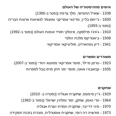
אישים מההיסטוריה של העולם
1338 - שארל החמישי, מלך צרפת (נפטר ב-1380)
1830 - ג'יימס בליין, מדינאי אמריקני ומועמד לנשיאות ארצות הברית
(נפטר ב-1893)
1910 - ג'ורג'ו פרלסקה, איטלקי חסיד אומות העולם (נפטר ב-1992)
1938 - ביאטריקס מלכת הולנד
1941 - דיק גפהארדט, פוליטיקאי אמריקאי
משוררים וסופרים
1923 - נורמן מיילר, סופר אמריקאי ממוצא יהודי (נפטר ב-2007)
1935 - קנזאבורו אואה, סופר יפני חתן פרס נובל לספרות
שחקנים
1929- ג'יין סימונס, שחקנית אנגליה (נפטרה ב- 2010)
1964 - עדי נאמן, שחקן, זמר ומלחין ישראלי (נפטר ב-1982)
1970 - מיני דרייבר, שחקנית וזמרת-יוצרת אנגליה
1973 - פורשיה דה רוסי, שחקנית אוסטרלית, מוכרת בזכות תפקידה