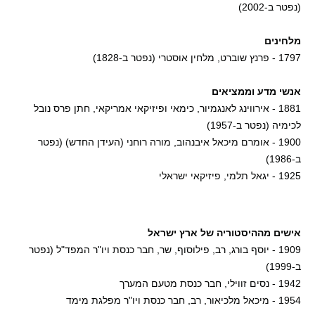
(נפטר ב-2002)
מלחינים
1797 - פרנץ שוברט, מלחין אוסטרי (נפטר ב-1828)
אנשי מדע וממציאים
1881 - אירווינג לאנגמיור, כימאי ופיזיקאי אמריקאי, חתן פרס נובל
לכימיה (נפטר ב-1957)
1900 - אומרם מיכאל איבנהוב, מורה רוחני (העידן החדש) (נפטר
ב-1986)
1925 - יגאל תלמי, פיזיקאי ישראלי
אישים מההיסטוריה של ארץ ישראל
1909 - יוסף בורג, רב, פילוסוף, שר, חבר כנסת ויו"ר המפד"ל (נפטר
ב-1999)
1942 - נסים זווילי, חבר כנסת מטעם המערך
1954 - מיכאל מלכיאור, רב, חבר כנסת ויו"ר מפלגת מימד