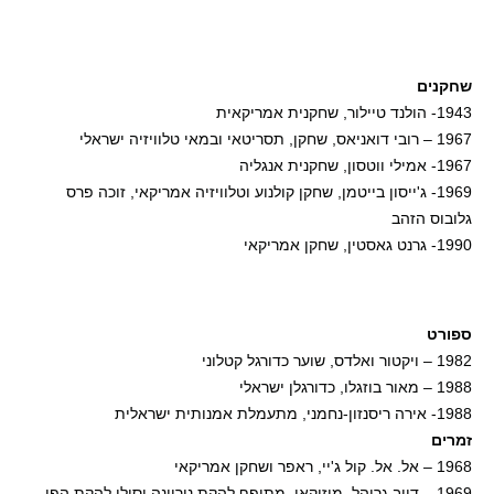
שחקנים
1943- הולנד טיילור, שחקנית אמריקאית
1967 – רובי דואניאס, שחקן, תסריטאי ובמאי טלוויזיה ישראלי
1967- אמילי ווטסון, שחקנית אנגליה
1969- ג'ייסון בייטמן, שחקן קולנוע וטלוויזיה אמריקאי, זוכה פרס
גלובוס הזהב
1990- גרנט גאסטין, שחקן אמריקאי
ספורט
1982 – ויקטור ואלדס, שוער כדורגל קטלוני
1988 – מאור בוזגלו, כדורגלן ישראלי
1988- אירה ריסנזון-נחמני, מתעמלת אמנותית ישראלית
זמרים
1968 – אל. אל. קול ג'יי, ראפר ושחקן אמריקאי
1969 – דייב גרוהל, מוזיקאי, מתופף להקת נירוונה וסולן להקת הפו