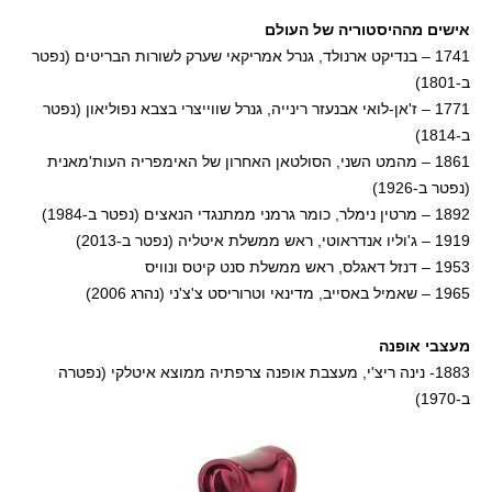
אישים מההיסטוריה של העולם
1741 – בנדיקט ארנולד, גנרל אמריקאי שערק לשורות הבריטים (נפטר
ב-1801)
1771 – ז'אן-לואי אבנעזר רינייה, גנרל שווייצרי בצבא נפוליאון (נפטר
ב-1814)
1861 – מהמט השני, הסולטאן האחרון של האימפריה העות'מאנית
(נפטר ב-1926)
1892 – מרטין נימלר, כומר גרמני ממתנגדי הנאצים (נפטר ב-1984)
1919 – ג'וליו אנדראוטי, ראש ממשלת איטליה (נפטר ב-2013)
1953 – דנזל דאגלס, ראש ממשלת סנט קיטס ונוויס
1965 – שאמיל באסייב, מדינאי וטרוריסט צ'צ'ני (נהרג 2006)
מעצבי אופנה
1883- נינה ריצ'י, מעצבת אופנה צרפתיה ממוצא איטלקי (נפטרה
ב-1970)