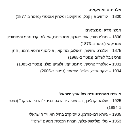
מלחינים ומוזיקאים
1800 – לודוויג פון קכל, מוזיקולוג ומלחין אוסטרי (נפטר ב-1877)
אנשי מדע וממציאים
1806 – מת'יו מורי, אוקיינוגרף, אסטרונום, גאולוג, קרטוגרף והיסטוריון
אמריקאי (נפטר ב-1873)
1875 – אלברט שוויצר, תאולוג, מוזיקאי, פילוסוף ורופא גרמני, חתן
פרס נובל לשלום (נפטר ב-1965)
1901 – אלפרד טרסקי, מתמטיקאי ולוגיקן פולני (נפטר ב-1983)
1934 – יעקב גדיש, כלכלן ישראלי (נפטר ב-2005)
אישים מההיסטוריה של ארץ ישראל
1925 – שלמה קרליבך, רב שהיה ידוע גם בכינוי "הרבי המרקד" (נפטר
ב-1994)
1935 – גיורא רם-פורמן, טייס קרב בחיל האוויר הישראלי
1953 – מלי פולישוק-בלוך, חברת הכנסת מטעם "שינוי"