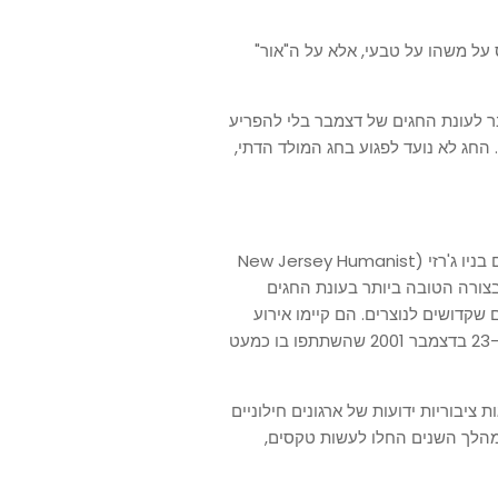
שמבוסס על משהו על טבעי, אלא על ה"אור"
בר מאפשר לחג ה-HumanLight להתחבר לעונת החגים של דצמבר בלי להפריע
 החג לא נועד לפגוע בחג המולד הדתי,
החג התחיל כשבסוף שנות התשעים חברי רשת ההומניסטים בניו ג'רזי (New Jersey Humanist
ף בצורה הטובה ביותר בעונת החגים
שקדושים לנוצרים. הם קיימו אירוע
השבעה בבית הסירות של פארק ורונה בוורונה שבניו ג'רזי ב-23 בדצמבר 2001 שהשתתפו בו כמעט
החג התרחבה ועד שנת 2010 היו לפחות 30 חגיגות ציבוריות ידועות של ארגונים חילוניים
מהלך השנים החלו לעשות טקסים,