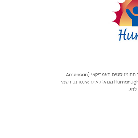
ארגונים חברתיים רבים מכירים בחג האור האנושי כולל איגוד ההומניסטים האמריקאי (American
Humanist Association) שהכיר בו בשנת 2004. ועדת HumanLight מנהלת אתר אינטרנט רשמי
לחג.