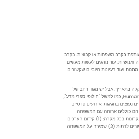
שותפת בקרב משפחות או קבוצות. בקרב
 ואנושיות. עוד נוהגים לעשות מעשים
תנות ועוד רעיונות חיוביים שקשורים
קלה בתאריך, אבל יש מגוון רחב של
נושאים ואירועים שאפשר לכלול בטקס או בחגיגה של HumanLight, כמו למשל "חילופי ספרי מדע",
ם נפוצים בחגיגות. אירועים פרטיים
ות הם כוללים ארוחה עם המשפחה
והחברים. ועדת HumanLight ממליצה לשמור על שלושה עקרונות בכל מקרה: (1) קידום הערכים
החיוביים של ההומניזם (2) הימנעות ממסרים שליליים הקשורים לדתות (3) שמירה על המשפחה