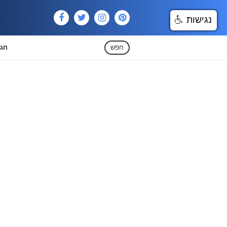
נגישות
חפש
חגי