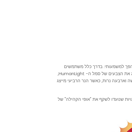
ת הפך למשמעותי. בדרך כלל משתמשים
בנרות וקישוטים בצבעים כחול, אדום וצהוב או זהב, כדי לייצג את הצבעים של סמל ה- HumanLight,
 וארבעה נרות, כאשר הנר הרביעי מייצג
ל שלוש דמויות שנועדו לשקף את "אופי הקהילה" של