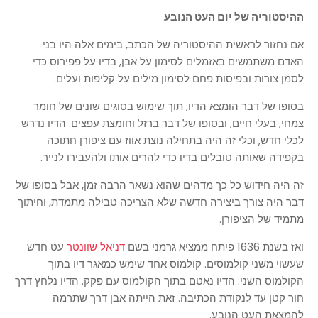
ההיסטוריה של יום העט הנובע
אם נחזור לראשית ההיסטוריה של הכתב, בימים אלה היו בני
האדם משתמשים באזמלים לסימון על אבן, בדיו על פפירוס כדי
לסמן צורות ובפיסות פחם לסימון מילים על קליפות ועלים.
בסופו של דבר הומצא הדיו, תוך שימוש בסוגים שונים של חומר
צמחי, בעלי חיים, ובסופו של דבר ברזל וחומצת עפצים. הדיו נדרש
לכלי חדש, וכלי זה היה בתחילה נוצת אווז עם ציפורן חתוכה
בקפידה שאותה טובלים בדיו כדי להרים אותו ולהעבירו לנייר.
זה היה חידוש כל כך מדהים שהוא נשאר הרבה זמן, אבל בסופו של
דבר היה צורך ביצירה חדשה שלא הצריכה טבילה מתמדת, וחיתוך
מתמיד של הציפורן.
ואז בשנת 1636 פיתח ממציא גרמני בשם
דניאל שוונטר
עט חדש
שעשוי משני קולמוסים. קולמוס אחד שימש כמאגר דיו בתוך
הקולמוס השני. הדיו נאטם בתוך הקולמוס עם פקק. הדיו נלחץ דרך
חור קטן עד לנקודת הכתיבה. זאת הייתה אבן דרך שתרמה
להמצאת העט הנובע.