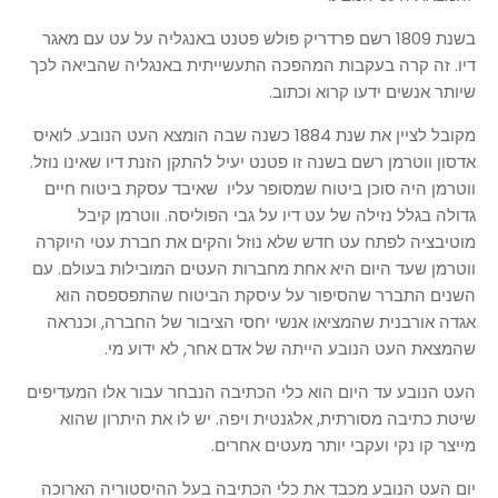
בשנת 1809 רשם פרדריק פולש פטנט באנגליה על עט עם מאגר
דיו. זה קרה בעקבות המהפכה התעשייתית באנגליה שהביאה לכך
שיותר אנשים ידעו קרוא וכתוב.
מקובל לציין את שנת 1884 כשנה שבה הומצא העט הנובע. לואיס
אדסון ווטרמן רשם בשנה זו פטנט יעיל להתקן הזנת דיו שאינו נוזל.
ווטרמן היה סוכן ביטוח שמסופר עליו שאיבד עסקת ביטוח חיים
גדולה בגלל נזילה של עט דיו על גבי הפוליסה. ווטרמן קיבל
מוטיבציה לפתח עט חדש שלא נוזל והקים את חברת עטי היוקרה
ווטרמן שעד היום היא אחת מחברות העטים המובילות בעולם. עם
השנים התברר שהסיפור על עיסקת הביטוח שהתפספסה הוא
אגדה אורבנית שהמציאו אנשי יחסי הציבור של החברה, וכנראה
שהמצאת העט הנובע הייתה של אדם אחר, לא ידוע מי.
העט הנובע עד היום הוא כלי הכתיבה הנבחר עבור אלו המעדיפים
שיטת כתיבה מסורתית, אלגנטית ויפה. יש לו את היתרון שהוא
מייצר קו נקי ועקבי יותר מעטים אחרים.
יום העט הנובע מכבד את כלי הכתיבה בעל ההיסטוריה הארוכה