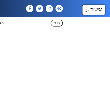
נגישות
חפש
חגי