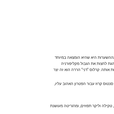
ההשערות היא שהיא הומצאה במיוחד
והגת לחצות את הגבול מקליפורניה
בש בארה"ב בשנות ה-1930, כדי לשתות אותה. קרלוס "דני" הררה הוא זה יצר
טוס קרוז עבור הפטרון האהוב עליו,
טקילה וליקר תפוזים, ומרגריטה מעושנת