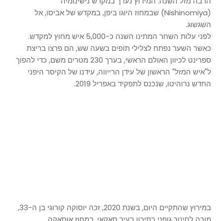
הרבה מזל השנה. המירוץ נערך במקדש נישינומיה
(Nishinomiya) שבמחוז היוגו ביפן, במקדש של אביסו, אל
השגשוג.
לפני עלות השחר המתינו השנה כ-5,000 איש מחוץ למקדש.
כאשר השער נפתח לצלילי תופים בשעה שש, הם פרצו בריצת
ספרינט לכיוון האולם הראשי, בערך 230 מטרים משם, כדי להפוך
ל"איש המזל" הראשון של עידן הרייווה, עידנו של הקיסר היפני
החדש נרוהיטו, שנכנס לתפקיד באפריל 2019.
במירוץ שהתקיים היום, בשנת 2020, זכה יוסוקה קורוגי בן ה-33,
מורה לחינוך גופני בתיכון בעיר סאקאי, במחוז אוסאקה.