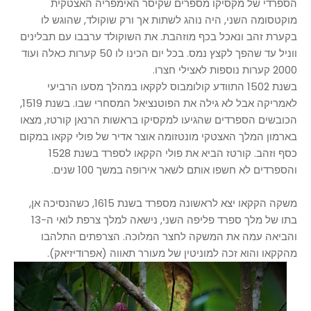
הספרדי של מקסיקו מספרים שקיסר האימפריה האצטקית
מוקטסומה השני, היה נוהג לשתות אך ורק שוקולד, שהוגש לו
בקערת זהב ונאכל בכף מוזהבת. את השוקולד ערבבו עם תבלינים
ווניל עד שהפך לקצץ נמס. בכל יום הכינו לו 50 קערות כאלה ועוד
2000 קערות נוספות לאצילי חצרו.
בשנת 1502 התוודע קולומבוס לקקאו במהלך מסעו הרביעי
לאמריקה אבל לא גילה את הפוטנציאל המסחרי שבו. בשנת 1519,
הכובשים הספרדים שהגיעו למקסיקו בראשות הרנאן קורטז, מצאו
בארמון המלך האצטקי מונטזומה אוצר אדיר של פולי קקאו במקום
כסף וזהב. קורטז הביא את פולי הקקאו לספרד בשנת 1528
והספרדים לא חשפו אותם לשאר אירופה במשך 100 שנים.
משקה הקקאו יצא לראשונה מספרד בשנת 1615, כשהנסיכה אן,
בתו של מלך ספרד פליפה השני, נישאה למלך צרפת לואי ה-13
והביאה עמה את המשקה לחצר המלוכה. הצרפתים התלהבו
מהקקאו והוא זכה למוניטין של מעורר תאווה (אפרודיזיאק).