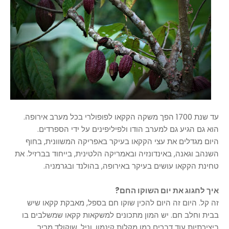
עד שנת 1700 הפך משקה הקקאו לפופולרי בכל מערב אירופה.
הוא גם הגיע גם למערב הודו ולפיליפינים על ידי הספרדים.
היום מגדלים את עצי הקקאו בעיקר באפריקה המשוונית, בחוף
השנהב וגאנה, באינדונזיה ובאמריקה הלטינית, בייחוד בברזיל. את
טחינת הקקאו עושים בעיקר באירופה, בהולנד ובגרמניה.
איך לחגוג את יום השוקו החם?
זה קל. היום זה היום להכין שוקו חם בספל, מאבקת קקאו שיש
בבית וחלב חם. יש המון מתכונים למשקאות קקאו שמשלבים בו
ביצירתיות עוד דברים כמו מקלות קינמון, וניל, שוקולד מריר,