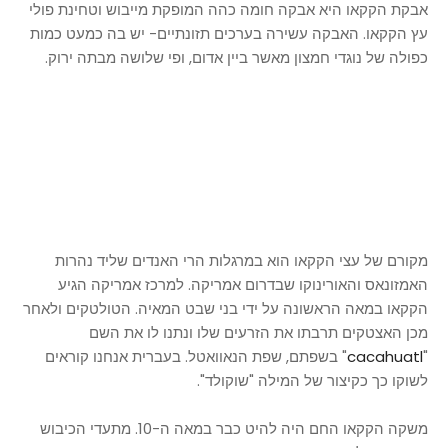
אבקת הקקאו היא אבקה חומה כהה המופקת מייבוש וטחינת פולי
עץ הקקאו. האבקה עשירה בערכים תזונתיים- יש בה כמעט כמות
כפולה של נוגדי חמצון מאשר ביין אדום, ופי שלושה מבתה ירוק.
מקורם של עצי הקקאו הוא במרגלות הרי האנדים שליד נהרות
האמזונאס והאורינוקו שבדרום אמריקה. למרכז אמריקה הגיע
הקקאו במאה הראשונה על ידי בני שבט המאיה. הטולטקים ולאחר
מכן האצטקים תרבתו את הזרעים שלו ונתנו לו את השם
"
cacahuatl
" בשפתם, שפת הנאוואטל. בעברית אנחנו קוראים
לשוקו כך כקיצור של המילה "שוקולד".
משקה הקקאו החם היה להיט כבר במאה ה-10. מתעדי הכיבוש