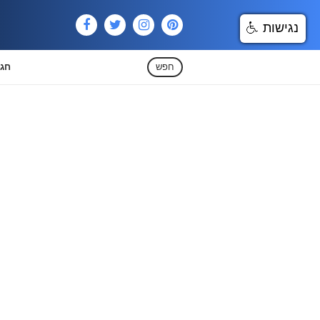
נגישות
חפש
חגי