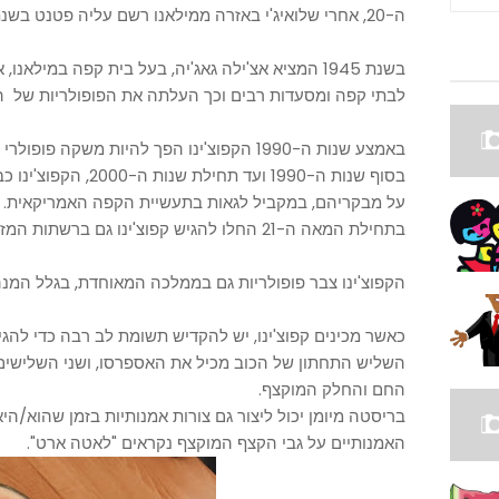
ה-20, אחרי שלואיג'י באזרה ממילאנו רשם עליה פטנט בשנת 1901.
בשנת 1945 המציא אצ'ילה גאג'יה, בעל בית קפה במי
לבתי קפה ומסעדות רבים וכך העלתה את הפופולריות של הקפ
באמצע שנות ה-1990 הקפוצ'ינו הפך להיות משקה פופולרי בצפון אמריקה, בבתי קפה יוקרתיים.
בסוף שנות ה-1990 ועד 
על מבקריהם, במקביל לגאות בתעשיית הקפה האמריקאית.
בתחילת המאה ה-21 החלו להגיש קפוצ'ינו גם ברשתות המזון המהיר.
הקפוצ'ינו צבר פופולריות גם בממלכה המאוחדת, בגלל המנ
כאשר מכינים קפוצ'ינו, יש להקדיש תשומת לב רבה כדי להג
השליש התחתון של הכוב מכיל את האספרסו, ושני השלישים
החם והחלק המוקצף.
בריסטה מיומן יכול ליצור גם צורות אמנותיות בזמן שהוא/הי
האמנותיים על גבי הקצף המוקצף נקראים "לאטה ארט".