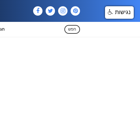
נגישות
חפש
חגי