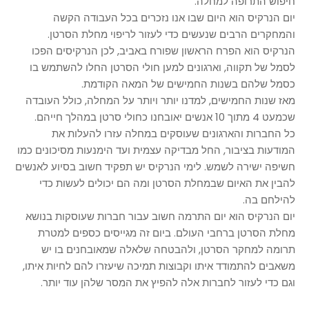
חיפוש התרופה למחלה.
יום הנרקיס הוא היום שבו אנו נזכרים בכל העבודה הקשה
והמחקרים הרבים שנעשים כדי לעזור לריפוי מחלת הסרטן.
הנרקיס הוא הפרח הראשון שפורח באביב, לכן הנרקיסים הפכו
לסמל של תקווה, וארגונים למען חולי הסרטן החלו להשתמש בו
כסמל שלהם בשנות החמישים של המאה הקודמת.
מאז שנות החמישים, למדנו יותר ויותר על המחלה, כולל העובדה
שכמעט 4 מתוך 10 אנשים יאובחנו כחולי סרטן במהלך חייהם.
כל החברות והארגונים שעוסקים במחלה עזרו להעלות את
המודעות בציבור, החל מבדיקה עצמית ועד הימנעות מסיכונים כמו
חשיפה ישירה לשמש. לימי הנרקיס יש תפקיד חשוב בסיוע לאנשים
להבין את האיום שבמחלת הסרטן ומה הם יכולים לעשות כדי
להילחם בה.
יום הנרקיס הוא יום התרמה חשוב עבור חברות שעוסקות בנושא
מחלת הסרטן ברחבי העולם. ביום זה מגייסים כספים למטרת
תרומה למחקר הסרטן, ולהבטחה שלאלה שמאובחנים בו יש
משאבים להתמודד איתו וקבוצות תמיכה שיעזרו להם לחיות איתו,
וגם כדי לעזור לחברות אלה להפיץ את המסר שלהן עוד יותר.