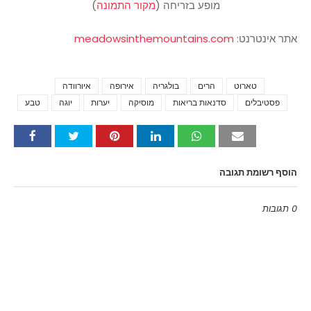
מופע בזריחה (
מקור התמונה
)
אתר אינטרנט:
meadowsinthemountains.com
טארוט
הרים
בולגריה
אירופה
איורוודה
Tags
פסטיבלים
סדנאות בריאות
מוסיקה
יערות
יוגה
טבע
הוסף רשומת תגובה
0 תגובות
Emoji