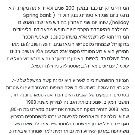
המירוץ מתקיים כבר במשך 200 שנים ולא ידוע מה מקורו. הוא 
נחגג ביום שנקרא ספרינג בנק הולידיי (Spring bank 
holiday), שזהו יום שני האחרון בחודש מאי שבו האנשים 
בממלכה המאוחדת מקבלים יום חופש מהעבודה והלימודים. 
המירוץ הוא לא רשמי אלא משהו ספונטני שאנשי הכפר 
מארגנים, והוא חשוב להם מאד. 
ברוקוורת' שבמחוז גלוסטרשייר 
מגיעים אליו אנשים רבים 
המירוץ הוא אירוע מסורתי מקומי אבל 
מכל העולם כדי לצפות.
העיתון "גרדיאן" כינה אותו "אירוע בעל שם 
עולמי", עם זוכים מארה"ב, אוסטרליה, ניו זילנד ונפאל.
הגבינה המשמשת כיום לאירוע היא גבינה קשה במשקל של 7-2 
ק"ג בצורה עגולה, כשהשוליים שלה מצופות במעטפת עץ ומעוטרות 
בסרטים. הספקים של הגבינה היום הם דיאנה סמארט ובנה רוד, 
תושבי המקום, שמכינים את הגבינה למירוץ משנת 1988.
במאי 2013 ה
זהיר מפקח המשטרה את דיאנה סמארט בת ה-86, 
שהיא יכולה להיות אחראית לפציעות שיגרמו למשתתפים במירוץ. 
סגן ניצב נייג'ל אברון ממשטרת גלוסטרשייר אמר לה שאם היא 
משתתפת בארגון האירוע היא גם אחראית למה שמתרחש באירוע. 