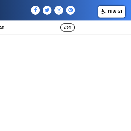
נגישות
חפש
חגי