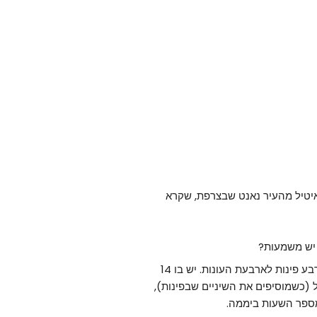
איטיל מהעיר נאנט שבצרפת, שקרא
 יש משמעות?
הצורה של הביסקוויט מייצגת את השנה הקלנדרית. יש בו ארבע פינות לארבעת העונות. יש בו 14
וחב. כלומר, 52 שיניים בסך הכל (כשמוסיפים את השיניים שבפינות),