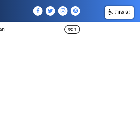
נגישות
חפש
חגי