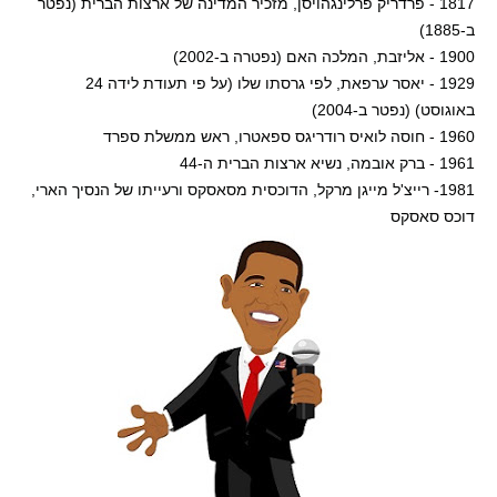
1817 - פרדריק פרלינגהויסן, מזכיר המדינה של ארצות הברית (נפטר
ב-1885)
1900 - אליזבת, המלכה האם (נפטרה ב-2002)
1929 - יאסר ערפאת, לפי גרסתו שלו (על פי תעודת לידה 24
באוגוסט) (נפטר ב-2004)
1960 - חוסה לואיס רודריגס ספאטרו, ראש ממשלת ספרד
1961 - ברק אובמה, נשיא ארצות הברית ה-44
1981- רייצ'ל מייגן מרקל, הדוכסית מסאסקס ורעייתו של הנסיך הארי,
דוכס סאסקס