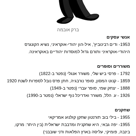
ברק אובמה
אנשי עסקים
1953- ודים רבינוביץ', איל-הון יהודי-אוקראיני, נשיא הקונגרס
היהודי-אוקראיני ותורם גדול למוסדות יהודיים באוקראינה.
משוררים וסופרים
1792 - פרסי ביש שלי, משורר אנגלי (נפטר ב-1822)
1859 - קנוט המסון, סופר נורבגיה, חתן פרס נובל לספרות לשנת 1920
1888 - יצחק שמי, סופר עברי (נפטר ב-1949)
1926 - ע. הלל, משורר ואדריכל נוף ישראלי (נפטר ב-1990)
שחקנים
1955 - בילי בוב תורנטון שחקן קולנוע אמריקאי
1955- יפה גבאי, היא שחקנית ומדבבת ישראלית (בין היתר: מרקו,
בינבה, פומיקי, עליסה בארץ הפלאות ודני שובבני)