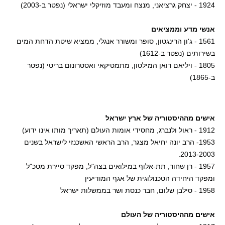
1924 - יצחק גרציאני, מנצח ומעבד מוזיקלי ישראלי (נפטר ב-2003)
אנשי מדע וממציאים
1561 - ג'ון הרינגטון, סופר ומשורר אנגלי, ממציא שיטת הדחת המים
בשירותים (נפטר ב-1612)
1805 - ויליאם רואן המילטון, מתמטיקאי ואסטרונום בריטי (נפטר
ב-1865)
אישים מההיסטוריה של ארץ ישראל
1912 - ראול ולנברג, מחסידי אומות העולם (תאריך מותו אינו ידוע)
1953- הרב יונה יחיאל מצגר, הרב הראשי האשכנזי לישראל בשנים
2013-2003.
1957 - רן שחור, תת-אלוף במילואים בצה"ל, מפקד סיירת מטכ"ל
ומפקד היחידה הטכנולוגית של אגף המודיעין
1958 - סילבן שלום, חבר כנסת ושר בממשלות ישראל
אישים מההיסטוריה של העולם