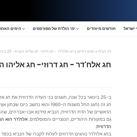
 ישראל
חודשים מיוחדים
ימי הולדת של מפורסמים
הימים האחרו
דף הבית
חגים דתיים
חג אלח'דר - חג דרוזי- חג אליהו הנביא- 25 בינואר
חג אלח'דר - חג דרוזי- חג אליהו הנביא- 25
ב-25 בינואר בכל שנה, חוגגים בני העדה הדרוזית את חג אלח'דר, חג אליהו הנביא.
חג זה נחגג החל משנות ה-1960 והוא נח
הראשיים של הדת הדרוזית, הנביא סידנא אבו-אברהים, שהוא
גם במקורות היהודיים, הנוצריים והמוסלמים.
אלח'דר הוא הנ
הדרוזית.
בחג אלח'דר נוהגים הדרוזים לעלות לקברו של הנביא בכפר י