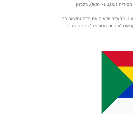
הדרוזים הם דוברי ערבית והריכוז הגבוה ביותר שלהם נמצא בסוריה (750,00 נפש), בלבנון
מיעוט מהעדה יודעים את הדת והשאר הם
קראים "איגרות החוכמה" והם נכתבים