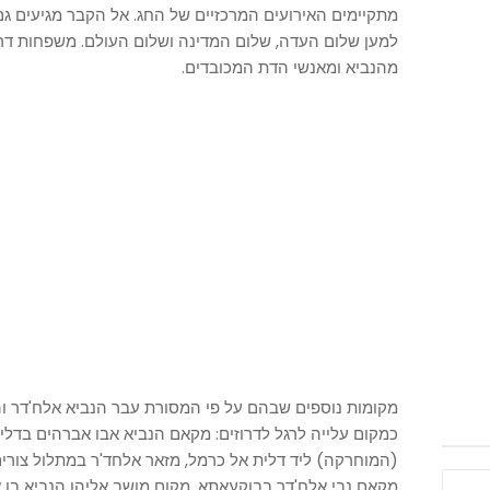
מתקיימים האירועים המרכזיים של החג. אל הקבר מגיעים גם 
למען שלום העדה, שלום המדינה ושלום העולם. משפחות דרוז
מהנביא ומאנשי הדת המכובדים.
מקומות נוספים שבהם על פי המסורת עבר הנביא אלח'דר ו
כמקום עלייה לרגל לדרוזים: מקאם הנביא אבו אברהים בדל
(המוחרקה) ליד דלית אל כרמל, מזאר אלחד'ר במתלול צורי
מקאם נבי אלח'דר בבוקעאתא, מקום מושב אליהו הנביא בן א