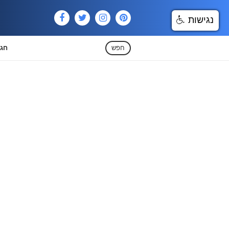
נגישות
חפש
חגי