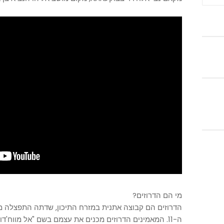
מי הם הדרוזים?
הדרוזים הם קבוצה אתנית במזרח התיכון, שדתה התפצלה 
ה-11. המאמינים הדרוזים מכנים את עצמם בשם "אל מווח'דון", שפירושו המאמינים באל אחד.