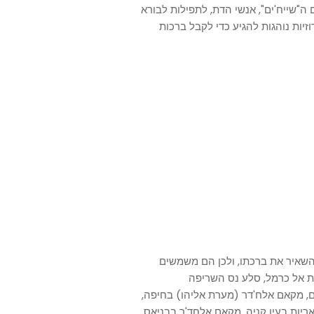
ה"שייח'ים", אנשי הדת, לתפילות לבורא
יות נוהגות להגיע כדי לקבל ברכות
השאיר את ברכתו, ולכן הם משמשים
ית אל כרמל, סלע נס השריפה
ם, מקאם אלח'דר (מערת אליהו) בחיפה,
ריות בעין קניה, מקאם אלחד'ר בבניאס.