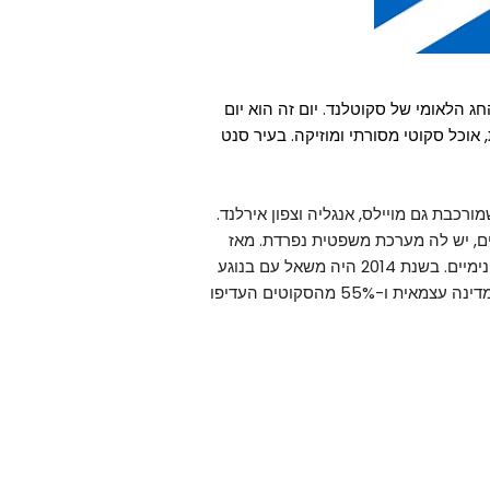
החג הלאומי של סקוטלנד. יום זה הוא יום
אוכל סקוטי מסורתי ומוזיקה. בעיר סנט
כבת גם מויילס, אנגליה וצפון אירלנד.
קוטלנד היא חלק מבריטניה כבר יותר מ-300 שנים, יש לה מערכת משפטית נפרדת. מאז
שנת 1999 יש לסקוטלנד פרלמנט נפרד שמחוקק בעניינים פנימיים. בשנת 2014 היה משאל עם בנוגע
לשאלה אם להישאר חלק מהממלכה המאוחדת או להפוך למדינה עצמאית ו-55% מהסקוטים העדיפו