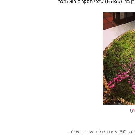
המשקה הפופולרי במדינה הוא הויסקי ומשקה מוגז בשם איירן ברו (Irn Bru) שלפי הסקרים הוא נמכר
ה
)
סקוטלנד היא אחת המדינות היפות ביותר בעולם. יש בה יותר מ-790 איים בגדלים שונים, יש לה