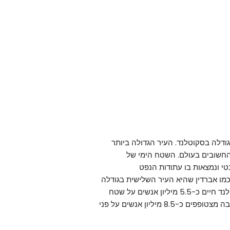
גודלה בסקוטלנד. העיר הגדולה ביותר
החשובים בעולם. השטח הימי של
טי ונמצאות בו עתודות הנפט
כמו אברדין שהיא העיר השלישית בגודלה
בסקוטלנד והיא נקראת גם "בירת הנפט של אירופה". בסקוטלנד חיים כ-5.5 מיליון אנשים על שטח
של 78,782 קמ"ר כך שממש לא צפוף שם יחסית לישראל, שבה מצטופפים כ-8.5 מיליון אנשים על פני