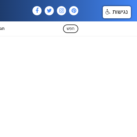
נגישות
חפש
חגי