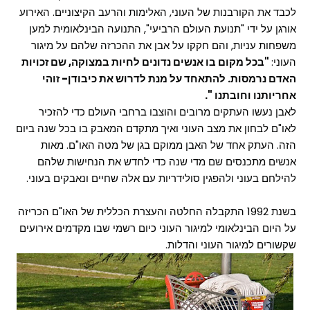
לכבד את הקורבנות של העוני, האלימות והרעב הקיצוניים. האירוע
אורגן על ידי "תנועת העולם הרביעי", התנועה הבינלאומית למען
משפחות עניות, והם חקקו על אבן את ההכרזה שלהם על מיגור
העוני:
"בכל מקום בו אנשים נדונים לחיות במצוקה, שם זכויות
האדם נרמסות. להתאחד על מנת לדרוש את כיבודן- זוהי
אחריותנו וחובתנו ".
לאבן נעשו העתקים מרובים והוצבו ברחבי העולם כדי להזכיר
לאו"ם לבחון את מצב העוני ואיך מתקדם המאבק בו בכל שנה ביום
הזה. העתק אחד של האבן ממוקם בגן של מטה האו"ם. מאות
אנשים מתכנסים שם מדי שנה כדי לחדש את הנחישות שלהם
להילחם בעוני ולהפגין סולידריות עם אלה שחיים ונאבקים בעוני.
בשנת 1992 התקבלה החלטה והעצרת הכללית של האו"ם הכריזה
על היום הבינלאומי למיגור העוני כיום רשמי שבו מקדמים אירועים
שקשורים למיגור העוני והדלות.