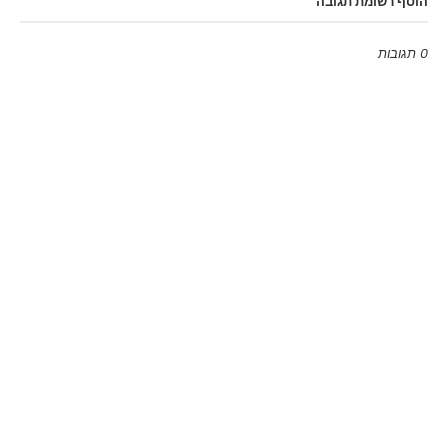
הוסף רשומת תגובה
0 תגובות
Emoji