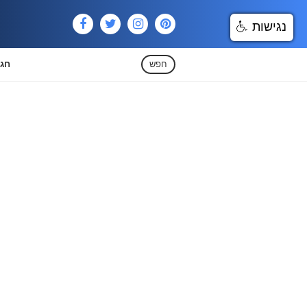
נגישות
חפש
חגי